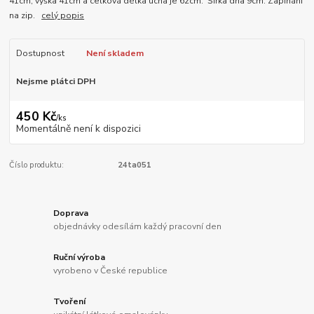
41cm, výška 41cm a celková délka ucha je 62cm. Šířka dna 9cm. Zapínání
na zip.
celý popis
Dostupnost
Není skladem
Nejsme plátci DPH
450 Kč
/
ks
Momentálně není k dispozici
Číslo produktu:
24ta051
Doprava
objednávky odesílám každý pracovní den
Ruční výroba
vyrobeno v České republice
Tvoření