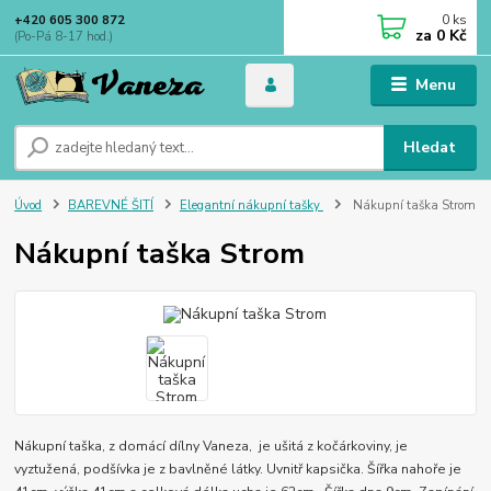
0
ks
+420 605 300 872
za
0 Kč
(Po-Pá 8-17 hod.)
Menu
Hledat
Úvod
BAREVNÉ ŠITÍ
Elegantní nákupní tašky
Nákupní taška Strom
Nákupní taška Strom
Nákupní taška, z domácí dílny Vaneza, je ušitá z kočárkoviny, je
vyztužená, podšívka je z bavlněné látky. Uvnitř kapsička. Šířka nahoře je