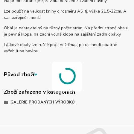
Na přední straně je zpravidla obrázek z kvalitní bavlny.
Lze použít na velikost knihy o rozměru A5, tj. výška 21,5-22cm. A
samozřejmě i menší
Obal je nastavitelný na různý počet stran. Na přední straně obalu
je pevná klopa, na zadní volná klopa na zajištění zadní obálky.
Látkové obaly lze ručně prát, neždímat, po uschnutí opatrně
vyžehlit na bavlnu.
Původ zboží
Zboží zařazeno v kategoriích
GALERIE PRODANÝCH VÝROBKŮ