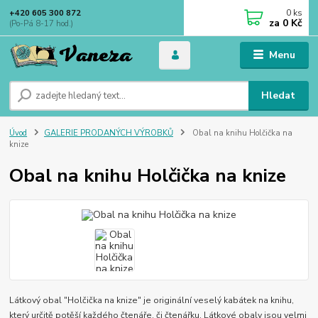
0
ks
+420 605 300 872
za
0 Kč
(Po-Pá 8-17 hod.)
Menu
Hledat
Úvod
GALERIE PRODANÝCH VÝROBKŮ
Obal na knihu Holčička na
knize
Obal na knihu Holčička na knize
Látkový obal "Holčička na knize" je originální veselý kabátek na knihu,
který určitě potěší každého čtenáře, či čtenářku. Látkové obaly jsou velmi