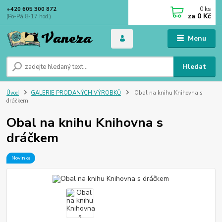
0
ks
+420 605 300 872
za
0 Kč
(Po-Pá 8-17 hod.)
Menu
Hledat
Úvod
GALERIE PRODANÝCH VÝROBKŮ
Obal na knihu Knihovna s
dráčkem
Obal na knihu Knihovna s
dráčkem
Novinka