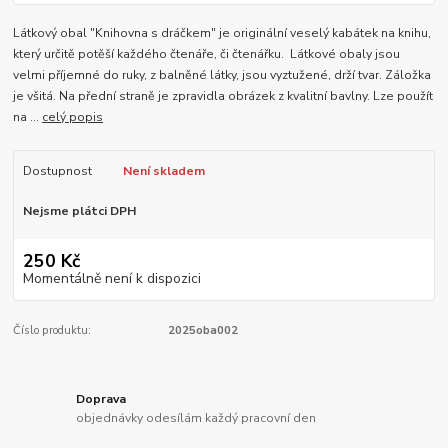
Látkový obal "Knihovna s dráčkem" je originální veselý kabátek na knihu,
který určitě potěší každého čtenáře, či čtenářku. Látkové obaly jsou
velmi příjemné do ruky, z balněné látky, jsou vyztužené, drží tvar. Záložka
je všitá. Na přední straně je zpravidla obrázek z kvalitní bavlny. Lze použít
na ...
celý popis
Dostupnost
Není skladem
Nejsme plátci DPH
250 Kč
Momentálně není k dispozici
Číslo produktu:
2025oba002
Doprava
objednávky odesílám každý pracovní den