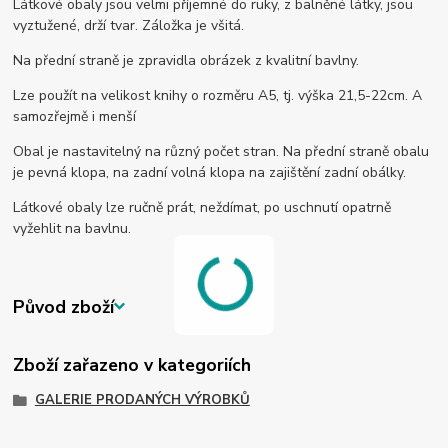
Látkové obaly jsou velmi příjemné do ruky, z balněné látky, jsou
vyztužené, drží tvar. Záložka je všitá.
Na přední straně je zpravidla obrázek z kvalitní bavlny.
Lze použít na velikost knihy o rozměru A5, tj. výška 21,5-22cm. A
samozřejmě i menší
Obal je nastavitelný na různý počet stran. Na přední straně obalu
je pevná klopa, na zadní volná klopa na zajištění zadní obálky.
Látkové obaly lze ručně prát, neždímat, po uschnutí opatrně
vyžehlit na bavlnu.
Původ zboží
Zboží zařazeno v kategoriích
GALERIE PRODANÝCH VÝROBKŮ