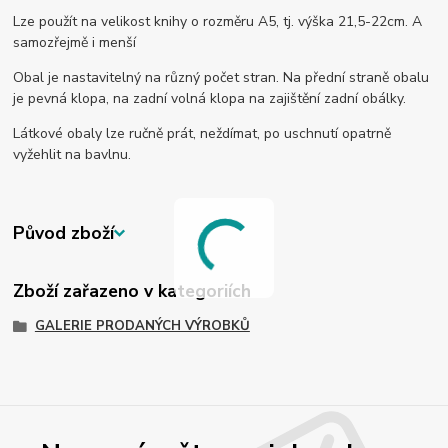
Lze použít na velikost knihy o rozměru A5, tj. výška 21,5-22cm. A
samozřejmě i menší
Obal je nastavitelný na různý počet stran. Na přední straně obalu
je pevná klopa, na zadní volná klopa na zajištění zadní obálky.
Látkové obaly lze ručně prát, neždímat, po uschnutí opatrně
vyžehlit na bavlnu.
Původ zboží
Zboží zařazeno v kategoriích
GALERIE PRODANÝCH VÝROBKŮ