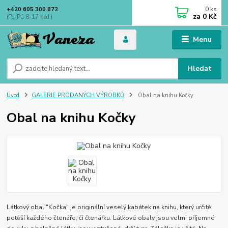
0
ks
+420 605 300 872
za
0 Kč
(Po-Pá 8-17 hod.)
Menu
Hledat
Úvod
GALERIE PRODANÝCH VÝROBKŮ
Obal na knihu Kočky
Obal na knihu Kočky
Látkový obal "Kočka" je originální veselý kabátek na knihu, který určitě
potěší každého čtenáře, či čtenářku. Látkové obaly jsou velmi příjemné