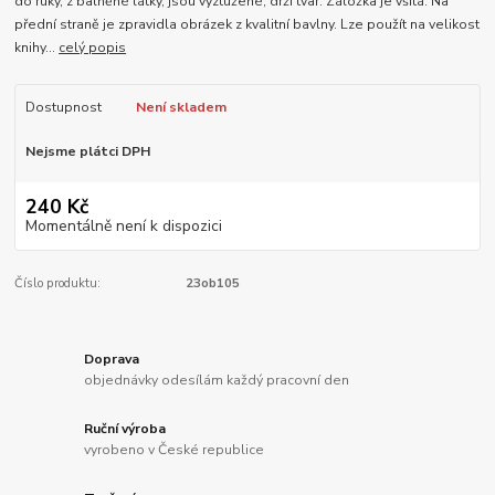
do ruky, z balněné látky, jsou vyztužené, drží tvar. Záložka je všitá. Na
přední straně je zpravidla obrázek z kvalitní bavlny. Lze použít na velikost
knihy...
celý popis
Dostupnost
Není skladem
Nejsme plátci DPH
240 Kč
Momentálně není k dispozici
Číslo produktu:
23ob105
Doprava
objednávky odesílám každý pracovní den
Ruční výroba
vyrobeno v České republice