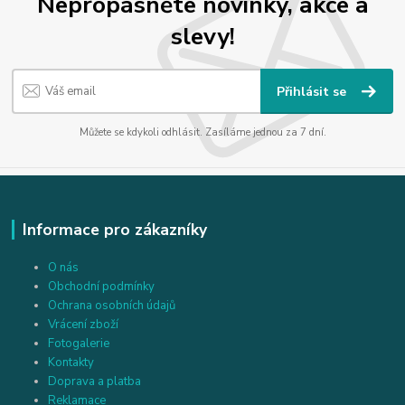
Nepropásněte novinky, akce a
slevy!
Přihlásit se
Můžete se kdykoli odhlásit. Zasíláme jednou za 7 dní.
Informace pro zákazníky
O nás
Obchodní podmínky
Ochrana osobních údajů
Vrácení zboží
Fotogalerie
Kontakty
Doprava a platba
Reklamace