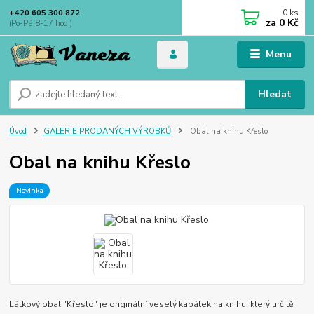
0
ks
+420 605 300 872
za
0 Kč
(Po-Pá 8-17 hod.)
Menu
Hledat
Úvod
GALERIE PRODANÝCH VÝROBKŮ
Obal na knihu Křeslo
Obal na knihu Křeslo
Novinka
Látkový obal "Křeslo" je originální veselý kabátek na knihu, který určitě