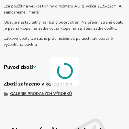
Lze použít na velikost knihy o rozměru A5, tj. výška 21,5-22cm. A
samozřejmě i menší
Obal je nastavitelný na různý počet stran. Na přední straně obalu
je pevná klopa, na zadní volná klopa na zajištění zadní obálky.
Látkové obaly lze ručně prát, neždímat, po uschnutí opatrně
vyžehlit na bavlnu.
Původ zboží
Zboží zařazeno v kategoriích
GALERIE PRODANÝCH VÝROBKŮ