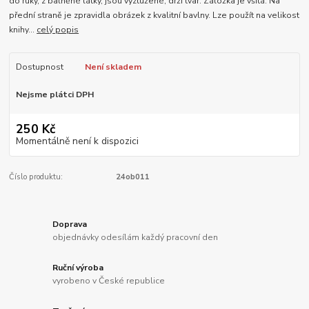
do ruky, z balněné látky, jsou vyztužené, drží tvar. Záložka je všitá. Na
přední straně je zpravidla obrázek z kvalitní bavlny. Lze použít na velikost
knihy...
celý popis
Dostupnost
Není skladem
Nejsme plátci DPH
250 Kč
Momentálně není k dispozici
Číslo produktu:
24ob011
Doprava
objednávky odesílám každý pracovní den
Ruční výroba
vyrobeno v České republice