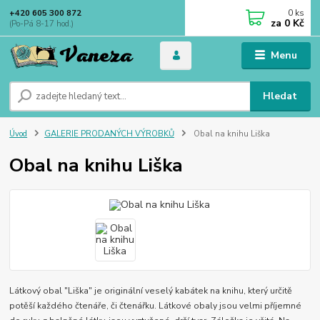
0
ks
+420 605 300 872
za
0 Kč
(Po-Pá 8-17 hod.)
Menu
Hledat
Úvod
GALERIE PRODANÝCH VÝROBKŮ
Obal na knihu Liška
Obal na knihu Liška
Látkový obal "Liška" je originální veselý kabátek na knihu, který určitě
potěší každého čtenáře, či čtenářku. Látkové obaly jsou velmi příjemné