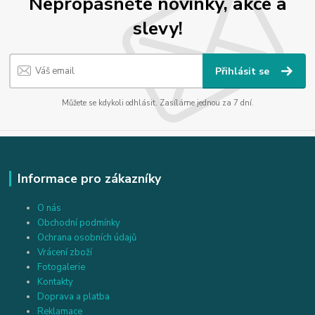
Nepropásněte novinky, akce a
slevy!
Přihlásit se
Můžete se kdykoli odhlásit. Zasíláme jednou za 7 dní.
Informace pro zákazníky
O nás
Obchodní podmínky
Ochrana osobních údajů
Vrácení zboží
Fotogalerie
Kontakty
Doprava a platba
Reklamace