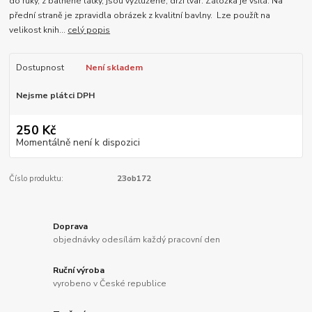
do ruky, z balněné látky, jsou vyztužené, drží tvar. Záložka je všitá. Na
přední straně je zpravidla obrázek z kvalitní bavlny. Lze použít na
velikost knih...
celý popis
Dostupnost
Není skladem
Nejsme plátci DPH
250 Kč
Momentálně není k dispozici
Číslo produktu:
23ob172
Doprava
objednávky odesílám každý pracovní den
Ruční výroba
vyrobeno v České republice