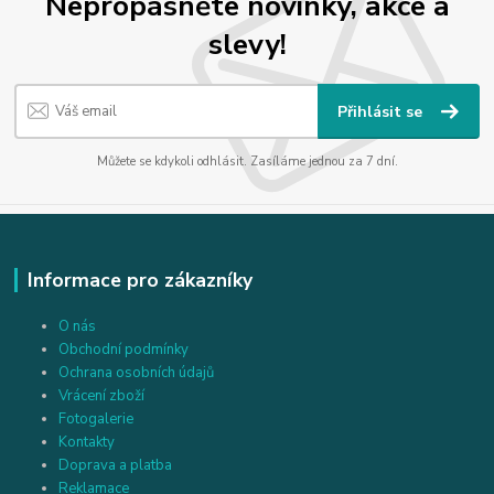
Nepropásněte novinky, akce a
slevy!
Přihlásit se
Můžete se kdykoli odhlásit. Zasíláme jednou za 7 dní.
Informace pro zákazníky
O nás
Obchodní podmínky
Ochrana osobních údajů
Vrácení zboží
Fotogalerie
Kontakty
Doprava a platba
Reklamace