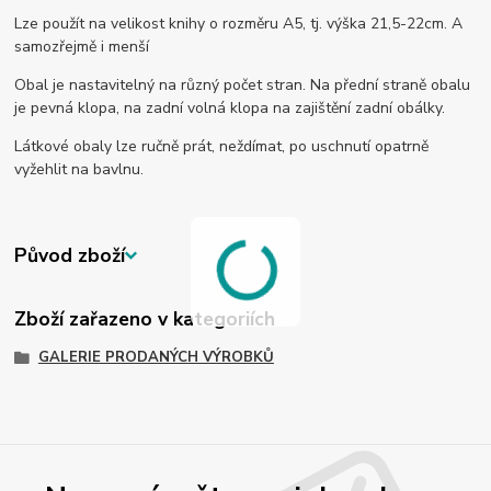
Lze použít na velikost knihy o rozměru A5, tj. výška 21,5-22cm. A
samozřejmě i menší
Obal je nastavitelný na různý počet stran. Na přední straně obalu
je pevná klopa, na zadní volná klopa na zajištění zadní obálky.
Látkové obaly lze ručně prát, neždímat, po uschnutí opatrně
vyžehlit na bavlnu.
Původ zboží
Zboží zařazeno v kategoriích
GALERIE PRODANÝCH VÝROBKŮ