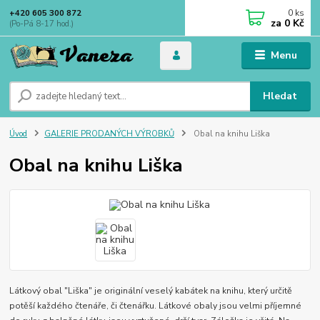
0
ks
+420 605 300 872
za
0 Kč
(Po-Pá 8-17 hod.)
Menu
Hledat
Úvod
GALERIE PRODANÝCH VÝROBKŮ
Obal na knihu Liška
Obal na knihu Liška
Látkový obal "Liška" je originální veselý kabátek na knihu, který určitě
potěší každého čtenáře, či čtenářku. Látkové obaly jsou velmi příjemné