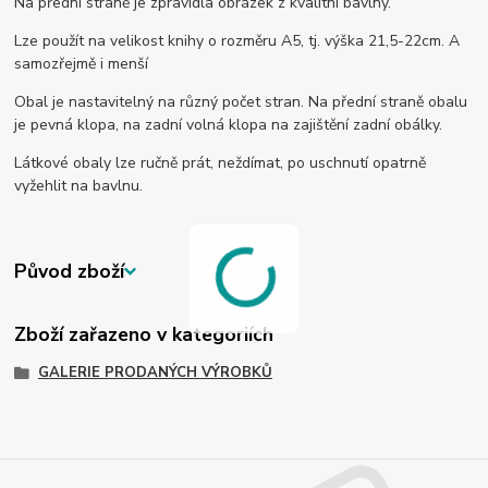
Na přední straně je zpravidla obrázek z kvalitní bavlny.
Lze použít na velikost knihy o rozměru A5, tj. výška 21,5-22cm. A
samozřejmě i menší
Obal je nastavitelný na různý počet stran. Na přední straně obalu
je pevná klopa, na zadní volná klopa na zajištění zadní obálky.
Látkové obaly lze ručně prát, neždímat, po uschnutí opatrně
vyžehlit na bavlnu.
Původ zboží
Zboží zařazeno v kategoriích
GALERIE PRODANÝCH VÝROBKŮ