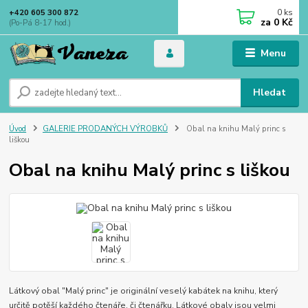
0
ks
+420 605 300 872
za
0 Kč
(Po-Pá 8-17 hod.)
Menu
Hledat
Úvod
GALERIE PRODANÝCH VÝROBKŮ
Obal na knihu Malý princ s
liškou
Obal na knihu Malý princ s liškou
Látkový obal "Malý princ" je originální veselý kabátek na knihu, který
určitě potěší každého čtenáře, či čtenářku. Látkové obaly jsou velmi