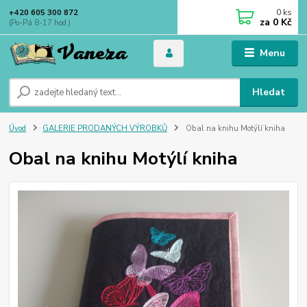
0
ks
+420 605 300 872
za
0 Kč
(Po-Pá 8-17 hod.)
Menu
Hledat
Úvod
GALERIE PRODANÝCH VÝROBKŮ
Obal na knihu Motýlí kniha
Obal na knihu Motýlí kniha