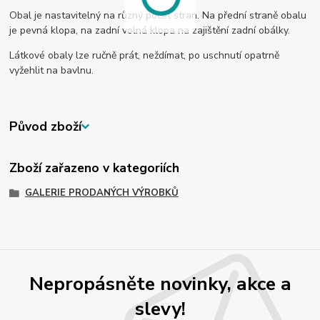
Obal je nastavitelný na různý počet stran. Na přední straně obalu
je pevná klopa, na zadní volná klopa na zajištění zadní obálky.
Látkové obaly lze ručně prát, neždímat, po uschnutí opatrně
vyžehlit na bavlnu.
Původ zboží
Zboží zařazeno v kategoriích
GALERIE PRODANÝCH VÝROBKŮ
Nepropásněte novinky, akce a
slevy!