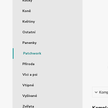
Kočky
Koně
Květiny
Ostatní
Panenky
Patchwork
Příroda
Vlci a psi
Vtipné
Kompl
Vyšívané
Zvířata
Komple