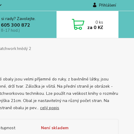
Přihlášení
 si rady? Zavolejte.
0
ks
 605 300 872
za
0 Kč
 8-17 hod.)
Patchwork hnědý 2
 obaly jsou velmi příjemné do ruky, z bavlněné látky, jsou
né, drží tvar. Záložka je všitá. Na přední straně je obrázek -
atchworkovou technikou. Lze použít na velikost knihy o rozměru
 výška 21cm. Obal je nastavitelný na různý počet stran. Na
straně obalu je pev...
celý popis
tupnost
Není skladem