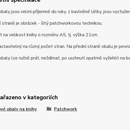
baly jsou velmi příjemné do ruky, z bavlněné látky, jsou vyztužené,
 straně je obrázek - šitý patchworkovou technikou.
t na velikost knihy o rozměru A5, tj. výška 21cm.
astavitelný na různý počet stran. Na přední straně obalu je pevná 
baly lze ručně prát, neždímat, po uschnutí opatrně vyžehlit na b
zařazeno v kategoriích
vé obaly na knihy
Patchwork