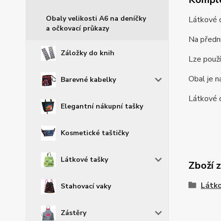
Obaly velikosti A6 na deníčky
Látkové o
a očkovací průkazy
Na přední
Záložky do knih
Lze použí
Obal je n
Barevné kabelky
Látkové o
Elegantní nákupní tašky
Kosmetické taštičky
Látkové tašky
Zboží 
Látko
Stahovací vaky
Zástěry