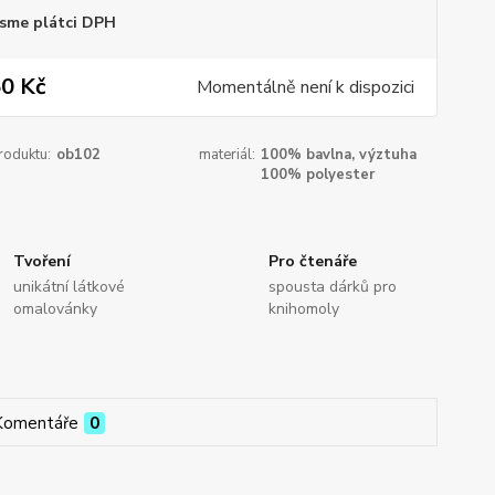
sme plátci DPH
0 Kč
Momentálně není k dispozici
roduktu:
ob102
materiál:
100% bavlna, výztuha
100% polyester
Tvoření
Pro čtenáře
unikátní látkové
spousta dárků pro
omalovánky
knihomoly
Komentáře
0