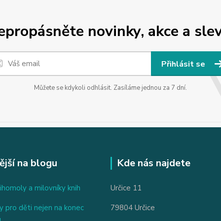
epropásněte novinky, akce a slev
Přihlásit se
Můžete se kdykoli odhlásit. Zasíláme jednou za 7 dní.
ější na blogu
Kde nás najdete
ihomoly a milovníky knih
Určice 11
 pro děti nejen na konec
79804 Určice
u