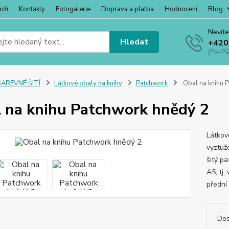
oží
Kontakty
Fotogalerie
Doprava a platba
Hodnocení
Blog
Nevíte
Hledat
+420
(Po-Pá
BAREVNÉ ŠITÍ
Látkové obaly na knihy
Patchwork
Obal na knihu 
 na knihu Patchwork hnědý 2
Látkové
vyztuže
šitý p
A5, tj.
přední 
Dos