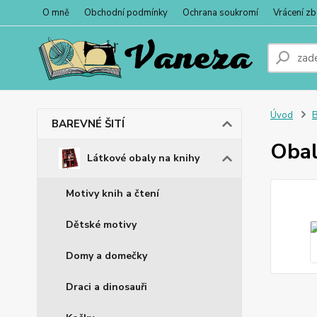
O mně
Obchodní podmínky
Ochrana soukromí
Vrácení zb
Úvod
BAREVNÉ ŠITÍ
Obal
Látkové obaly na knihy
Motivy knih a čtení
Dětské motivy
Domy a domečky
Draci a dinosauři