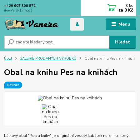
0
ks
+420 605 300 872
za
0 Kč
(Po-Pá 8-17 hod.)
Menu
Hledat
Úvod
GALERIE PRODANÝCH VÝROBKŮ
Obal na knihu Pes na knihách
Obal na knihu Pes na knihách
Novinka
Látkový obal "Pes a knihy" je originální veselý kabátek na knihu, který