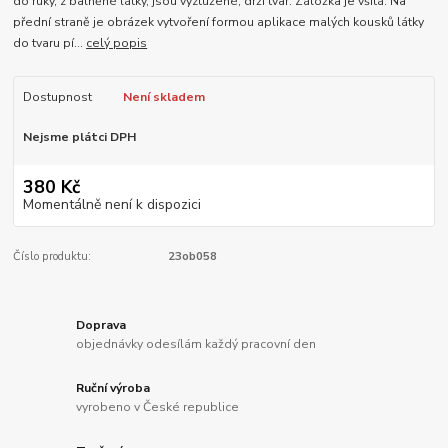
do ruky, z balněné látky, jsou vyztužené, drží tvar. Záložka je všitá. Na
přední straně je obrázek vytvoření formou aplikace malých kousků látky
do tvaru pí...
celý popis
Dostupnost
Není skladem
Nejsme plátci DPH
380 Kč
Momentálně není k dispozici
Číslo produktu:
23ob058
Doprava
objednávky odesílám každý pracovní den
Ruční výroba
vyrobeno v České republice