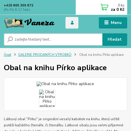
0
ks
+420 605 300 872
za
0 Kč
(Po-Pá 8-17 hod.)
Menu
Hledat
Úvod
GALERIE PRODANÝCH VÝROBKŮ
Obal na knihu Pírko aplikace
Obal na knihu Pírko aplikace
Látkový obal "Pírko" je originální veselý kabátek na knihu, který určitě
potěší každého čtenáře, či čtenářku. Látkové obaly jsou velmi příjemné