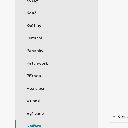
Kočky
Koně
Květiny
Ostatní
Panenky
Patchwork
Příroda
Vlci a psi
Vtipné
Vyšívané
Kompl
Zvířata