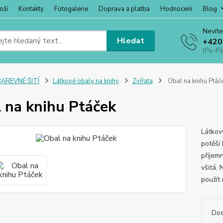
oží
Kontakty
Fotogalerie
Doprava a platba
Hodnocení
Blog
Nevíte
Hledat
+420
(Po-Pá
BAREVNÉ ŠITÍ
Látkové obaly na knihy
Zvířata
Obal na knihu Ptáč
 na knihu Ptáček
Látkový
potěší
příjemn
všitá. 
použít 
Dos