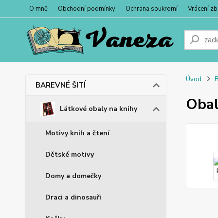
O mně
Obchodní podmínky
Ochrana soukromí
Vrácení zb
Úvod
BAREVNÉ ŠITÍ
Obal
Látkové obaly na knihy
Motivy knih a čtení
Dětské motivy
Domy a domečky
Draci a dinosauři