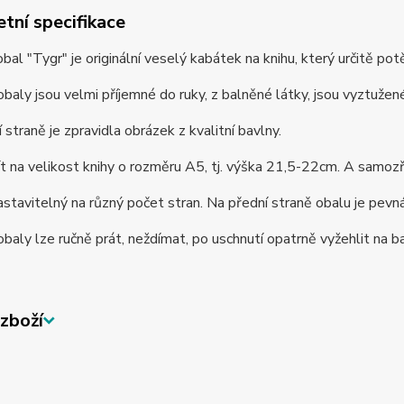
tní specifikace
bal "Tygr" je originální veselý kabátek na knihu, který určitě pot
baly jsou velmi příjemné do ruky, z balněné látky, jsou vyztužené, 
 straně je zpravidla obrázek z kvalitní bavlny.
t na velikost knihy o rozměru A5, tj. výška 21,5-22cm. A samoz
astavitelný na různý počet stran. Na přední straně obalu je pevná 
baly lze ručně prát, neždímat, po uschnutí opatrně vyžehlit na b
zboží