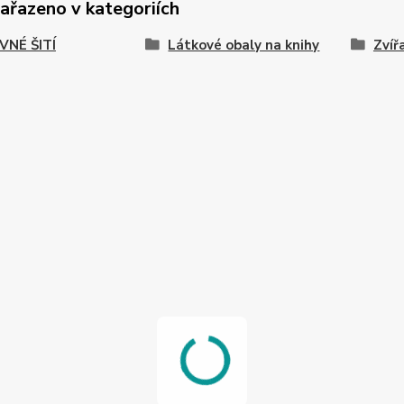
zařazeno v kategoriích
VNÉ ŠITÍ
Látkové obaly na knihy
Zvíř