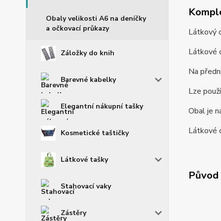
Komple
Obaly velikosti A6 na deníčky
a očkovací průkazy
Látkový o
Látkové o
Záložky do knih
Na přední
Barevné kabelky
Lze použí
Elegantní nákupní tašky
Obal je n
Látkové o
Kosmetické taštičky
Látkové tašky
Původ 
Stahovací vaky
Zástěry