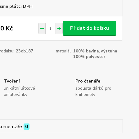
sme plátci DPH
0 Kč
Přidat do košíku
roduktu:
23ob187
materiál:
100% bavlna, výztuha
100% polyester
Tvoření
Pro čtenáře
unikátní látkové
spousta dárků pro
omalovánky
knihomoly
Komentáře
0