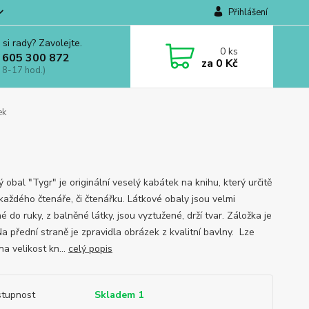
Přihlášení
 si rady? Zavolejte.
0
ks
 605 300 872
za
0 Kč
 8-17 hod.)
ek
 obal "Tygr" je originální veselý kabátek na knihu, který určitě
 každého čtenáře, či čtenářku. Látkové obaly jsou velmi
é do ruky, z balněné látky, jsou vyztužené, drží tvar. Záložka je
Na přední straně je zpravidla obrázek z kvalitní bavlny. Lze
na velikost kn...
celý popis
tupnost
Skladem 1