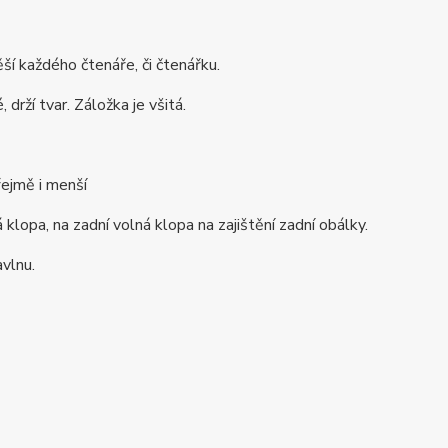
ěší každého čtenáře, či čtenářku.
drží tvar. Záložka je všitá.
řejmě i menší
klopa, na zadní volná klopa na zajištění zadní obálky.
avlnu.