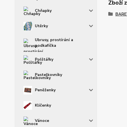
Zboží 
Chňapky
BARE
Utěrky
Ubrusy, prostírání a
podkafíčka
Polštářky
Pastelkovníky
Peněženky
Klíčenky
Vánoce