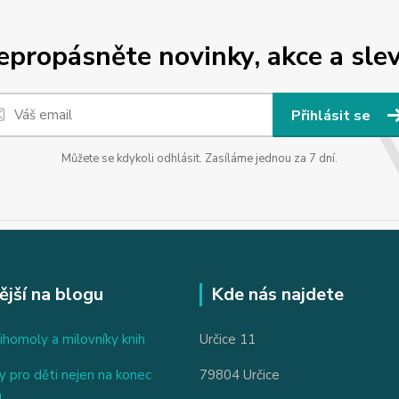
epropásněte novinky, akce a slev
Přihlásit se
Můžete se kdykoli odhlásit. Zasíláme jednou za 7 dní.
ější na blogu
Kde nás najdete
ihomoly a milovníky knih
Určice 11
 pro děti nejen na konec
79804 Určice
u