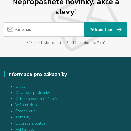
Nepropásněte novinky, akce a
slevy!
Přihlásit se
Můžete se kdykoli odhlásit. Zasíláme jednou za 7 dní.
Informace pro zákazníky
O nás
Obchodní podmínky
Ochrana osobních údajů
Vrácení zboží
Fotogalerie
Kontakty
Doprava a platba
Reklamace