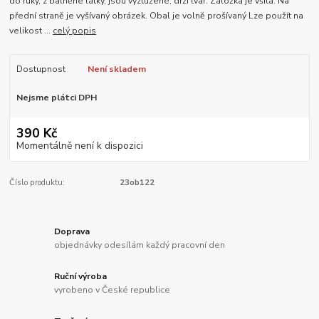
do ruky, z balněné látky, jsou vyztužené, drží tvar. Záložka je všitá. Na
přední straně je vyšívaný obrázek. Obal je volně prošívaný Lze použít na
velikost ...
celý popis
Dostupnost
Není skladem
Nejsme plátci DPH
390 Kč
Momentálně není k dispozici
Číslo produktu:
23ob122
Doprava
objednávky odesílám každý pracovní den
Ruční výroba
vyrobeno v České republice