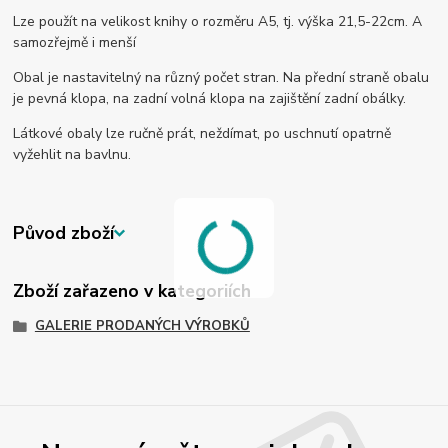
Lze použít na velikost knihy o rozměru A5, tj. výška 21,5-22cm. A
samozřejmě i menší
Obal je nastavitelný na různý počet stran. Na přední straně obalu
je pevná klopa, na zadní volná klopa na zajištění zadní obálky.
Látkové obaly lze ručně prát, neždímat, po uschnutí opatrně
vyžehlit na bavlnu.
Původ zboží
Zboží zařazeno v kategoriích
GALERIE PRODANÝCH VÝROBKŮ