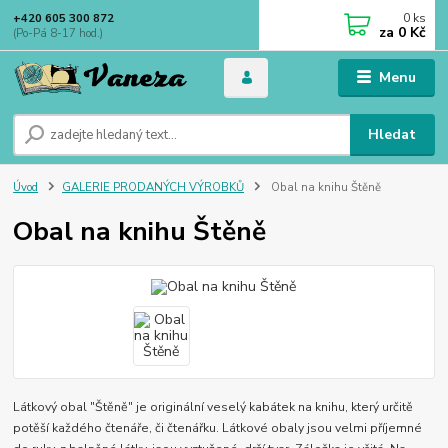
0
ks
+420 605 300 872
za
0 Kč
(Po-Pá 8-17 hod.)
Menu
Hledat
Úvod
GALERIE PRODANÝCH VÝROBKŮ
Obal na knihu Štěně
Obal na knihu Štěně
Látkový obal "Štěně" je originální veselý kabátek na knihu, který určitě
potěší každého čtenáře, či čtenářku. Látkové obaly jsou velmi příjemné