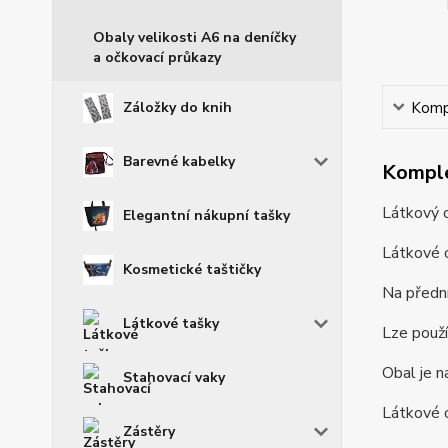
Obaly velikosti A6 na deníčky
a očkovací průkazy
Kompl
Záložky do knih
Barevné kabelky
Komple
Látkový o
Elegantní nákupní tašky
Látkové o
Kosmetické taštičky
Na přední
Látkové tašky
Lze použí
Obal je n
Stahovací vaky
Látkové o
Zástěry