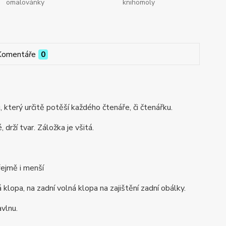
omalovánky
knihomoly
Komentáře
0
 který určitě potěší každého čtenáře, či čtenářku.
drží tvar. Záložka je všitá.
řejmě i menší
klopa, na zadní volná klopa na zajištění zadní obálky.
avlnu.