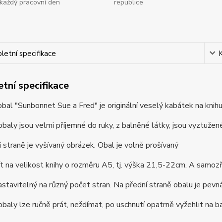
každý pracovní den
republice
etní specifikace
tní specifikace
bal "Sunbonnet Sue a Fred" je originální veselý kabátek na knihu,
baly jsou velmi příjemné do ruky, z balněné látky, jsou vyztužené, 
 straně je vyšívaný obrázek. Obal je volně prošívaný
t na velikost knihy o rozměru A5, tj. výška 21,5-22cm. A samoz
astavitelný na různý počet stran. Na přední straně obalu je pevná 
baly lze ručně prát, neždímat, po uschnutí opatrně vyžehlit na b