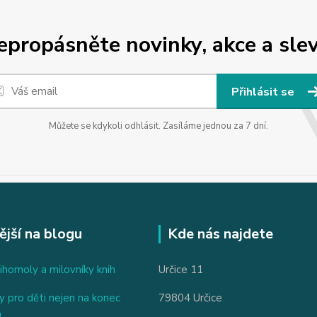
epropásněte novinky, akce a slev
Přihlásit se
Můžete se kdykoli odhlásit. Zasíláme jednou za 7 dní.
ější na blogu
Kde nás najdete
ihomoly a milovníky knih
Určice 11
 pro děti nejen na konec
79804 Určice
u