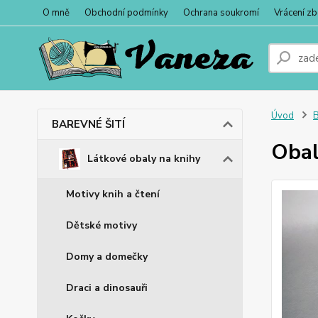
O mně
Obchodní podmínky
Ochrana soukromí
Vrácení zb
Úvod
BAREVNÉ ŠITÍ
Obal
Látkové obaly na knihy
Motivy knih a čtení
Dětské motivy
Domy a domečky
Draci a dinosauři