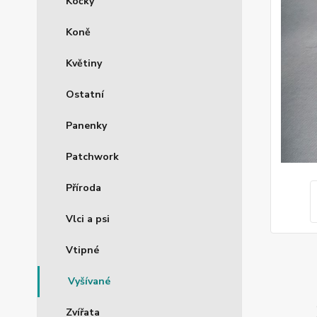
Kočky
Koně
Květiny
Ostatní
Panenky
Patchwork
Příroda
Vlci a psi
Vtipné
Vyšívané
Zvířata