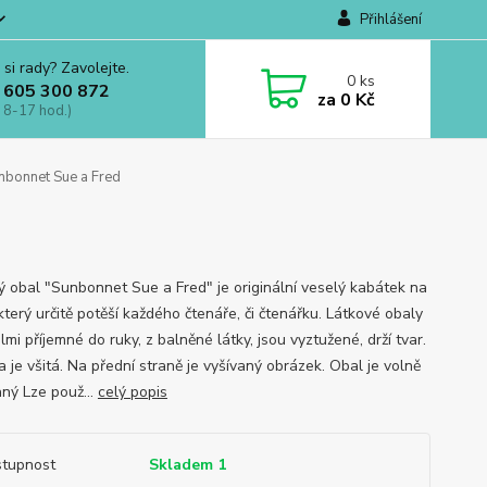
Přihlášení
 si rady? Zavolejte.
0
ks
 605 300 872
za
0 Kč
 8-17 hod.)
nbonnet Sue a Fred
d
ý obal "Sunbonnet Sue a Fred" je originální veselý kabátek na
který určitě potěší každého čtenáře, či čtenářku. Látkové obaly
lmi příjemné do ruky, z balněné látky, jsou vyztužené, drží tvar.
 je všitá. Na přední straně je vyšívaný obrázek. Obal je volně
aný Lze použ...
celý popis
tupnost
Skladem 1