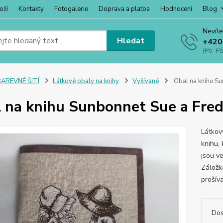
oží
Kontakty
Fotogalerie
Doprava a platba
Hodnocení
Blog
Nevíte
Hledat
+420
(Po-Pá
BAREVNÉ ŠITÍ
Látkové obaly na knihy
Vyšívané
Obal na knihu Su
 na knihu Sunbonnet Sue a Fre
Látkov
knihu, 
jsou ve
Záložka
prošív
Dos