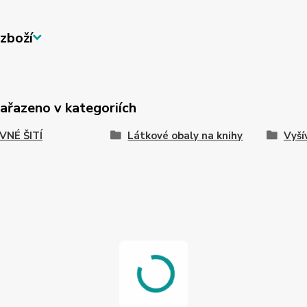
zboží
zařazeno v kategoriích
VNÉ ŠITÍ
Látkové obaly na knihy
Vyší