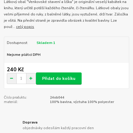
Látkový obal "Venkovské stavení a liška" je originální veselý kabátek na
knihu, který určitě potěší každého čtenáře, či čtenářku. Látkové obaly jsou
velmi příjemné do ruky, z balněné látky, jsou vyztužené, drží tvar. Záložka
je všitá. Na přední straně je zpravidla obrázek z kvalitní bavlny. Lze
použ...
celý popis
Dostupnost
Skladem 1
Nejsme plátci DPH
240 Kč
Přidat do košíku
Číslo produktu:
24ob044
materiál:
100% bavlna, výztuha 100% polyester
Doprava
objednávky odesílám každý pracovní den