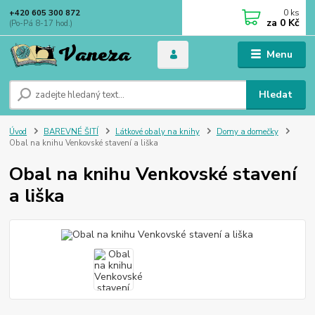
0
ks
+420 605 300 872
za
0 Kč
(Po-Pá 8-17 hod.)
Menu
Hledat
Úvod
BAREVNÉ ŠITÍ
Látkové obaly na knihy
Domy a domečky
Obal na knihu Venkovské stavení a liška
Obal na knihu Venkovské stavení
a liška