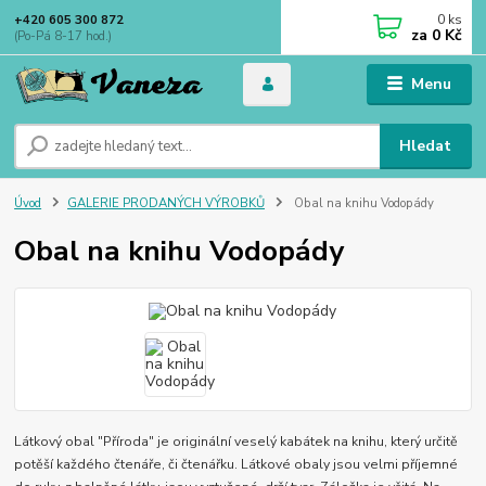
0
ks
+420 605 300 872
za
0 Kč
(Po-Pá 8-17 hod.)
Menu
Hledat
Úvod
GALERIE PRODANÝCH VÝROBKŮ
Obal na knihu Vodopády
Obal na knihu Vodopády
Látkový obal "Příroda" je originální veselý kabátek na knihu, který určitě
potěší každého čtenáře, či čtenářku. Látkové obaly jsou velmi příjemné