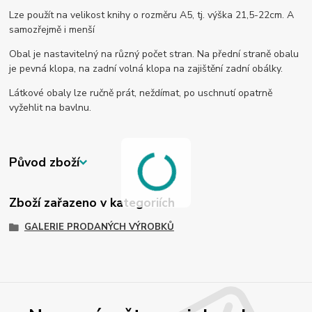
Lze použít na velikost knihy o rozměru A5, tj. výška 21,5-22cm. A
samozřejmě i menší
Obal je nastavitelný na různý počet stran. Na přední straně obalu
je pevná klopa, na zadní volná klopa na zajištění zadní obálky.
Látkové obaly lze ručně prát, neždímat, po uschnutí opatrně
vyžehlit na bavlnu.
Původ zboží
Zboží zařazeno v kategoriích
GALERIE PRODANÝCH VÝROBKŮ