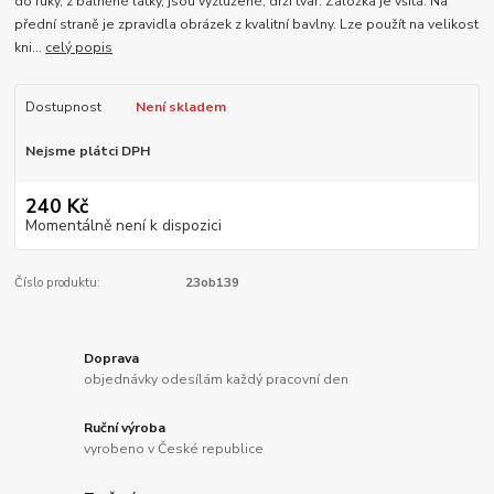
do ruky, z balněné látky, jsou vyztužené, drží tvar. Záložka je všitá. Na
přední straně je zpravidla obrázek z kvalitní bavlny. Lze použít na velikost
kni...
celý popis
Dostupnost
Není skladem
Nejsme plátci DPH
240 Kč
Momentálně není k dispozici
Číslo produktu:
23ob139
Doprava
objednávky odesílám každý pracovní den
Ruční výroba
vyrobeno v České republice