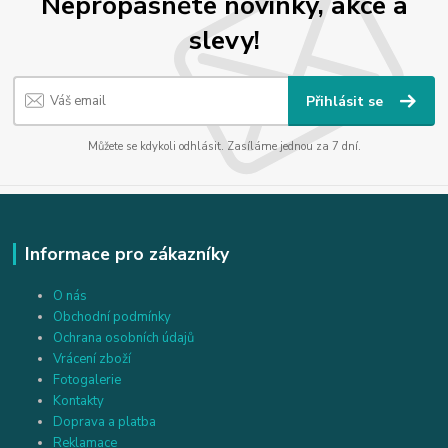
Nepropásněte novinky, akce a
slevy!
Přihlásit se
Můžete se kdykoli odhlásit. Zasíláme jednou za 7 dní.
Informace pro zákazníky
O nás
Obchodní podmínky
Ochrana osobních údajů
Vrácení zboží
Fotogalerie
Kontakty
Doprava a platba
Reklamace