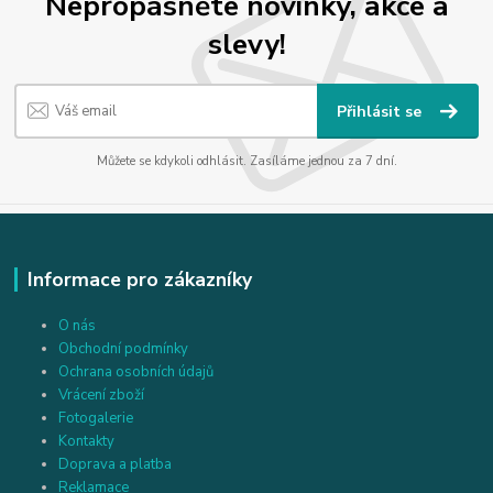
Nepropásněte novinky, akce a
slevy!
Přihlásit se
Můžete se kdykoli odhlásit. Zasíláme jednou za 7 dní.
Informace pro zákazníky
O nás
Obchodní podmínky
Ochrana osobních údajů
Vrácení zboží
Fotogalerie
Kontakty
Doprava a platba
Reklamace