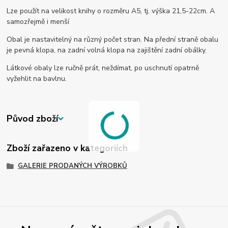
Lze použít na velikost knihy o rozměru A5, tj. výška 21,5-22cm. A
samozřejmě i menší
Obal je nastavitelný na různý počet stran. Na přední straně obalu
je pevná klopa, na zadní volná klopa na zajištění zadní obálky.
Látkové obaly lze ručně prát, neždímat, po uschnutí opatrně
vyžehlit na bavlnu.
Původ zboží
Zboží zařazeno v kategoriích
GALERIE PRODANÝCH VÝROBKŮ