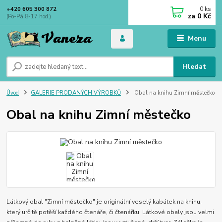
0
ks
+420 605 300 872
za
0 Kč
(Po-Pá 8-17 hod.)
Menu
Hledat
Úvod
GALERIE PRODANÝCH VÝROBKŮ
Obal na knihu Zimní městečko
Obal na knihu Zimní městečko
Látkový obal "Zimní městečko" je originální veselý kabátek na knihu,
který určitě potěší každého čtenáře, či čtenářku. Látkové obaly jsou velmi