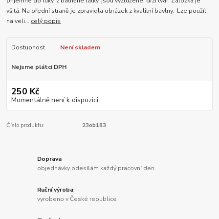
příjemné do ruky, z balněné látky, jsou vyztužené, drží tvar. Záložka je
všitá. Na přední straně je zpravidla obrázek z kvalitní bavlny. Lze použít
na veli...
celý popis
Dostupnost
Není skladem
Nejsme plátci DPH
250 Kč
Momentálně není k dispozici
Číslo produktu:
23ob183
Doprava
objednávky odesílám každý pracovní den
Ruční výroba
vyrobeno v České republice