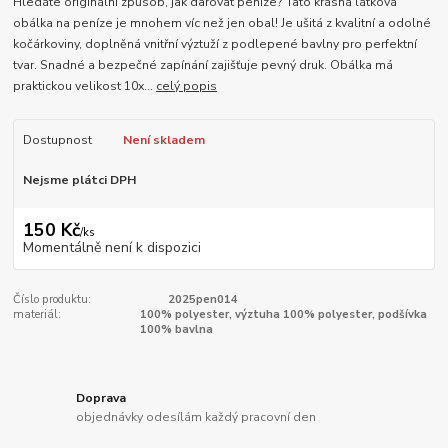
Hledáte originální způsob, jak darovat peníze? Tato krásná látková
obálka na peníze je mnohem víc než jen obal! Je ušitá z kvalitní a odolné
kočárkoviny, doplněná vnitřní výztuží z podlepené bavlny pro perfektní
tvar. Snadné a bezpečné zapínání zajišťuje pevný druk. Obálka má
praktickou velikost 10x...
celý popis
Dostupnost
Není skladem
Nejsme plátci DPH
150 Kč
/
ks
Momentálně není k dispozici
Číslo produktu:
2025pen014
materiál:
100% polyester, výztuha 100% polyester, podšívka
100% bavlna
Doprava
objednávky odesílám každý pracovní den