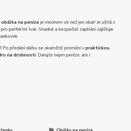
 obálka na peníze
je mnohem víc než jen obal! Je ušitá z
 pro perfektní tvar. Snadné a bezpečné zapínání zajišťuje
bankovek.
!
Po předání dárku se okamžitě promění v
praktickou
ro na drobnosti
. Darujte nejen peníze, ale i
ěženky
Obálky na peníze