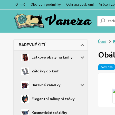
O mně
Obchodní podmínky
Ochrana soukromí
Vrácení zb
Úvod
BAREVNÉ ŠITÍ
Obál
Látkové obaly na knihy
Novinka
Záložky do knih
Barevné kabelky
Elegantní nákupní tašky
Kosmetické taštičky