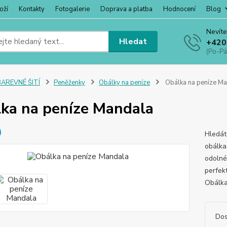
oží
Kontakty
Fotogalerie
Doprava a platba
Hodnocení
Blog
Nevíte
Hledat
+420
(Po-Pá
BAREVNÉ ŠITÍ
Peněženky
Obálky na peníze
Obálka na peníze M
ka na peníze Mandala
Hledát
obálka 
odolné
perfek
Obálka
Dos