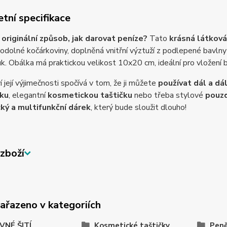
tní specifikace
originální způsob, jak darovat peníze?
Tato
krásná látková
a odolné kočárkoviny, doplněná vnitřní výztuží z podlepené bavlny
k. Obálka má praktickou velikost 10x20 cm, ideální pro vložení 
 její výjimečnosti spočívá v tom, že ji můžete
používat dál a dál
ku
, elegantní
kosmetickou taštičku
nebo třeba stylové
pouzd
ký a multifunkční dárek
, který bude sloužit dlouho!
zboží
zařazeno v kategoriích
VNÉ ŠITÍ
Kosmetické taštičky
Pen