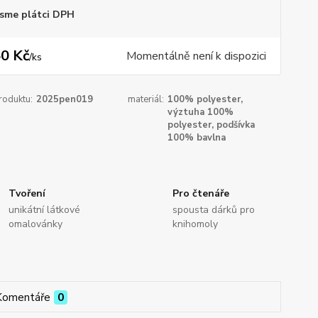
sme plátci DPH
0 Kč
Momentálně není k dispozici
/
ks
roduktu:
2025pen019
materiál:
100% polyester,
výztuha 100%
polyester, podšívka
100% bavlna
Tvoření
Pro čtenáře
unikátní látkové
spousta dárků pro
omalovánky
knihomoly
Komentáře
0