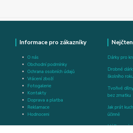
Informace pro zákazníky
Nejčten
O nás
Dárky pro kn
Obchodní podmínky
Drobné dárky
Ochrana osobních údajů
školního rok
Vrácení zboží
Fotogalerie
Tvořivé dílny
Kontakty
bez zmatku
Doprava a platba
Reklamace
Jak prát kuc
Hodnoceni
účinně
Háčkovaný a