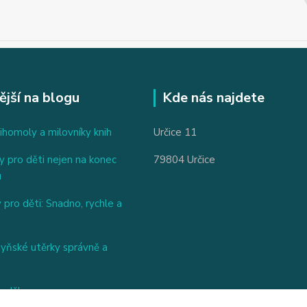
ější na blogu
Kde nás najdete
ihomoly a milovníky knih
Určice 11
 pro děti nejen na konec
79804 Určice
u
 pro děti: Snadno, rychle a
hyňské utěrky správně a
nděl