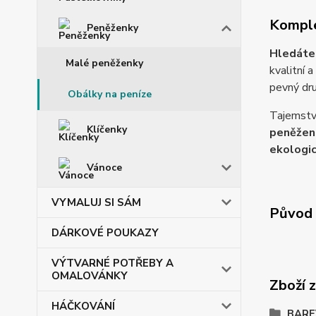
Komple
Peněženky
Hledáte 
Malé peněženky
kvalitní 
pevný dru
Obálky na peníze
Tajemství
Klíčenky
peněžen
ekologic
Vánoce
VYMALUJ SI SÁM
Původ 
DÁRKOVÉ POUKAZY
VÝTVARNÉ POTŘEBY A
OMALOVÁNKY
Zboží 
HÁČKOVÁNÍ
BARE