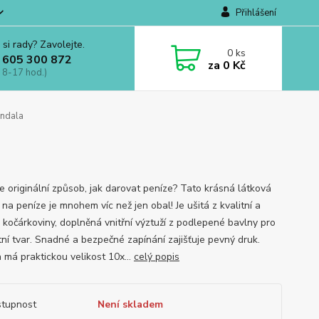
Přihlášení
 si rady? Zavolejte.
0
ks
 605 300 872
za
0 Kč
 8-17 hod.)
andala
e originální způsob, jak darovat peníze? Tato krásná látková
na peníze je mnohem víc než jen obal! Je ušitá z kvalitní a
 kočárkoviny, doplněná vnitřní výztuží z podlepené bavlny pro
tní tvar. Snadné a bezpečné zapínání zajišťuje pevný druk.
 má praktickou velikost 10x...
celý popis
tupnost
Není skladem