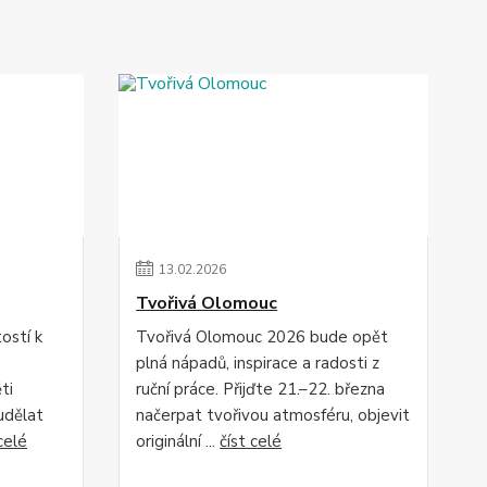
13
.
02
.
2026
Tvořivá Olomouc
tostí k
Tvořivá Olomouc 2026 bude opět
plná nápadů, inspirace a radosti z
ti
ruční práce. Přijďte 21.–22. března
udělat
načerpat tvořivou atmosféru, objevit
celé
originální ...
číst celé