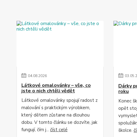
04
.
08
.
2026
03
.
05
.
Látkové omalovánky – vše, co
Dárky p
jste o nich chtěli vědět
roku
Látkové omalovánky spojují radost z
Konec šk
malování s praktickým výrobkem,
opět sto
který dětem zůstane na dlouhou
vymyslet
dobu. V tomto článku se dozvíte, jak
spolužák
fungují, čím j...
číst celé
školce.
č