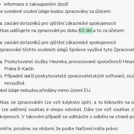
informace o zakoupeném zboží
e uvedené osobní údaje budou zpracovány za účelem:
zaslání dotazníků pro zjištění zákaznické spokojenosti
hlas udělujete na zpracování po dobu
60 dní
a to za účelem:
zaslání dotazníků pro zjištění zákaznické spokojenosti
zpracování těchto osobních údajů Správce využívá tyto Zpracova
Poskytovatel služby Heureka, provozované společností Heurek
Praha 8-Karlín
Případně další poskytovatelé zpracovatelských softwarů, služ
nevyužívá.
bní údaje nebudou předány mimo území EU.
hlas se zpracováním lze vzít kdykoliv zpět, a to kliknutím na 
 lze udělený souhlas e-shopu odvolat. Dále lze vzít souhlas z
kojenosti. V takovém případě se odhlásíte z odběru na straně 
měte, prosíme, na vědomí, že podle Nařízení máte právo: