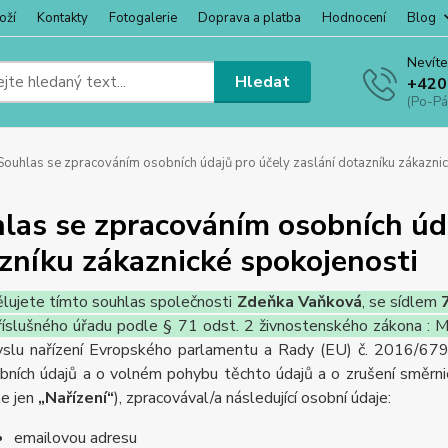
oží
Kontakty
Fotogalerie
Doprava a platba
Hodnocení
Blog
Nevíte
Hledat
+420
(Po-Pá
ouhlas se zpracováním osobních údajů pro účely zaslání dotazníku zákaznic
las se zpracováním osobních úda
zníku zákaznické spokojenosti
lujete tímto souhlas společnosti
Zdeňka Vaňková
, se sídlem
říslušného úřadu podle § 71 odst. 2 živnostenského zákona : 
slu nařízení Evropského parlamentu a Rady (EU) č. 2016/679 
bních údajů a o volném pohybu těchto údajů a o zrušení směrni
le jen
„Nařízení“
), zpracovával/a následující osobní údaje:
emailovou adresu