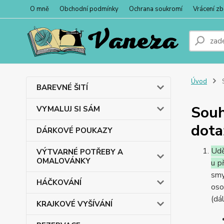
O mně
Obchodní podmínky
Ochrana soukromí
Vrácení zb
Úvod
S
BAREVNÉ ŠITÍ
Souh
VYMALUJ SI SÁM
dota
DÁRKOVÉ POUKAZY
Udě
VÝTVARNÉ POTŘEBY A
OMALOVÁNKY
u p
smy
HÁČKOVÁNÍ
oso
(dá
KRAJKOVÉ VYŠÍVÁNÍ