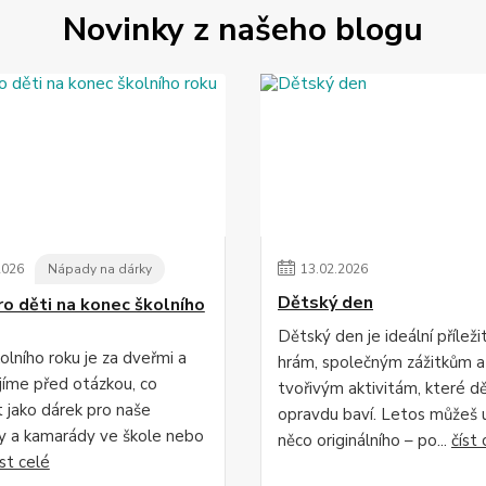
Novinky z našeho blogu
2026
Nápady na dárky
13
.
02
.
2026
Dětský den
ro děti na konec školního
Dětský den je ideální příleži
olního roku je za dveřmi a
hrám, společným zážitkům a
jíme před otázkou, co
tvořivým aktivitám, které dě
 jako dárek pro naše
opravdu baví. Letos můžeš 
y a kamarády ve škole nebo
něco originálního – po...
číst 
íst celé