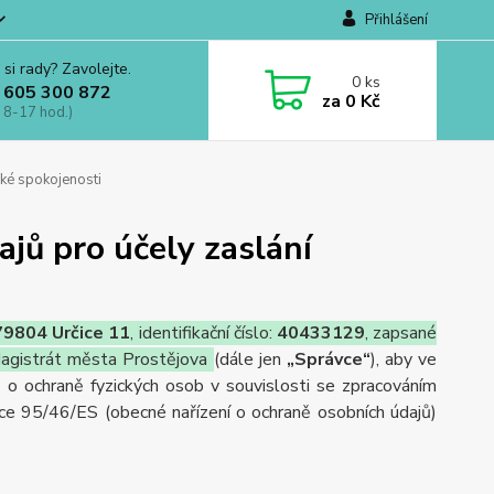
Přihlášení
 si rady? Zavolejte.
0
ks
 605 300 872
za
0 Kč
 8-17 hod.)
ké spokojenosti
jů pro účely zaslání
79804 Určice 11
, identifikační číslo:
40433129
, zapsané
Magistrát města Prostějova
(dále jen
„Správce“
), aby ve
o ochraně fyzických osob v souvislosti se zpracováním
ce 95/46/ES (obecné nařízení o ochraně osobních údajů)