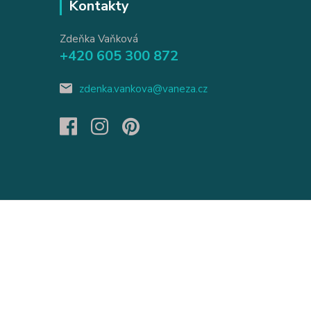
Kontakty
Zdeňka Vaňková
+420 605 300 872
zdenka.vankova@vaneza.cz
Vytvořeno na
Eshop-rychle.cz