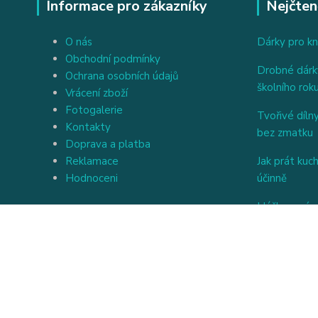
Informace pro zákazníky
Nejčten
O nás
Dárky pro kn
Obchodní podmínky
Drobné dárky
Ochrana osobních údajů
školního rok
Vrácení zboží
Fotogalerie
Tvořivé dílny
Kontakty
bez zmatku
Doprava a platba
Reklamace
Jak prát kuc
Hodnoceni
účinně
Háčkovaný a