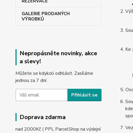
REZERVACE
Výš
GALERIE PRODANÝCH
VÝROBKŮ
Sou
Ke 
Nepropásněte novinky, akce
a slevy!
Můžete se kdykoli odhlásit. Zasíláme
jednou za 7 dní.
Oso
Přihlásit se
Sou
kde
spo
Doprava zdarma
Vez
nad 2000Kč ( PPL ParcelShop na výdejní