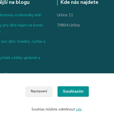
ější na blogu
Kde nás najdete
ihomoly a milovníky knih
Určice 11
 pro děti nejen na konec
79804 Určice
u
 pro děti: Snadno, rychle a
hyňské utěrky správně a
nděl
Souhlasím
Nastavení
Souhlas můžete odmítnout
zde
.