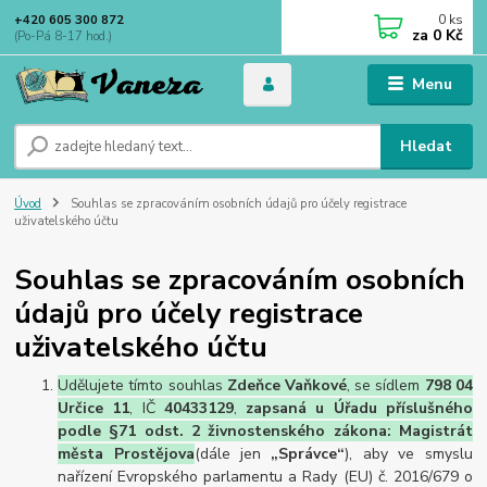
0
ks
+420 605 300 872
za
0 Kč
(Po-Pá 8-17 hod.)
Menu
Hledat
Úvod
Souhlas se zpracováním osobních údajů pro účely registrace
uživatelského účtu
Souhlas se zpracováním osobních
údajů pro účely registrace
uživatelského účtu
Udělujete tímto souhlas
Zdeňce Vaňkové
, se sídlem
798 04
Určice 11
, IČ
40433129
,
zapsaná u Úřadu příslušného
podle §71 odst. 2 živnostenského zákona: Magistrát
města Prostějova
(dále jen
„Správce“
), aby ve smyslu
nařízení Evropského parlamentu a Rady (EU) č. 2016/679 o