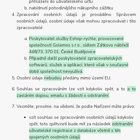
přihlášení do uživatelského účtu
nabídnutí pohodlnějšího nákupního zážitku
Zpracování osobních údajů je prováděno Správcem
osobních údajů, osobní údaje však mohou zpracovávat i tito
zpracovatelé:
Poskytovatel služby Eshop-rychle, provozované
společností Golemos s.r.o., sídlem Zátkovo nábřeží
448/73, 370 01, České Budějovice
Případně další poskytovatelé zpracovatelských
softwarů, služeb a aplikací, které však v současné
době společnost nevyužívá.
Osobní údaje
nebudou
předány mimo území EU.
Souhlas se zpracováním lze vzít kdykoliv zpět, a to
a to
zasláním dopisu, emailu s žádostí o odstranění.
Vezměte, prosíme, na vědomí, že podle Nařízení máte právo:
vzít souhlas se zpracováním osobních údajů kdykoliv
zpět, toto zpětvzetí bude mít za následek
odstranění
uživatelské registrace z databáze včetně s tím
spojených osobních údajů