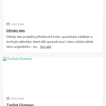
13
.
02
.
2026
Dětský den
Dětský den je ideální příležitostí k hrám, společným zážitkům a
tvořivým aktivitám, které děti opravdu baví. Letos můžeš udělat
něco originálního – po...
číst celé
13
.
02
.
2026
Tvořivá Olomouc