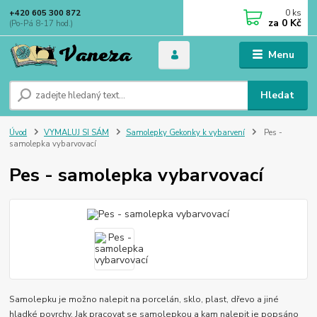
0
ks
+420 605 300 872
za
0 Kč
(Po-Pá 8-17 hod.)
Menu
Hledat
Úvod
VYMALUJ SI SÁM
Samolepky Gekonky k vybarvení
Pes -
samolepka vybarvovací
Pes - samolepka vybarvovací
Samolepku je možno nalepit na porcelán, sklo, plast, dřevo a jiné
hladké povrchy. Jak pracovat se samolepkou a kam nalepit je popsáno