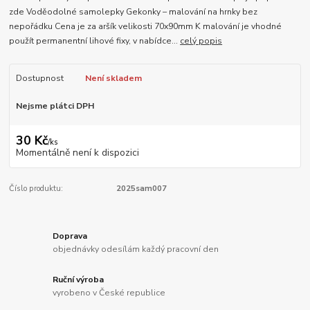
zde Voděodolné samolepky Gekonky – malování na hrnky bez
nepořádku Cena je za aršík velikosti 70x90mm K malování je vhodné
použít permanentní lihové fixy, v nabídce...
celý popis
Dostupnost
Není skladem
Nejsme plátci DPH
30 Kč
/
ks
Momentálně není k dispozici
Číslo produktu:
2025sam007
Doprava
objednávky odesílám každý pracovní den
Ruční výroba
vyrobeno v České republice