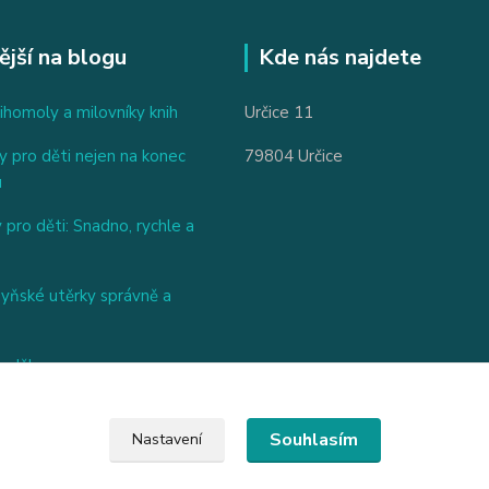
ější na blogu
Kde nás najdete
ihomoly a milovníky knih
Určice 11
 pro děti nejen na konec
79804 Určice
u
 pro děti: Snadno, rychle a
hyňské utěrky správně a
nděl
Souhlasím
Nastavení