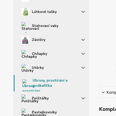
Látkové tašky
Stahovací vaky
Zástěry
Chňapky
Utěrky
Ubrusy, prostírání a
podkafíčka
Kompl
Polštářky
Komple
Pastelkovníky