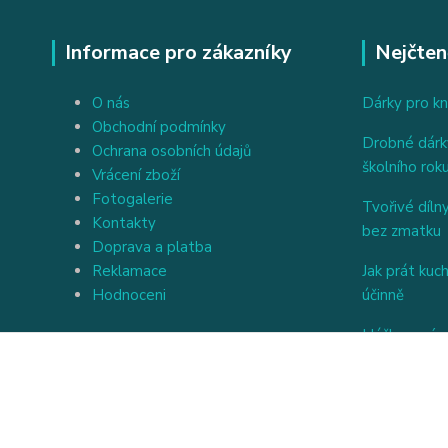
Informace pro zákazníky
Nejčten
O nás
Dárky pro kn
Obchodní podmínky
Drobné dárky
Ochrana osobních údajů
školního rok
Vrácení zboží
Fotogalerie
Tvořivé dílny
Kontakty
bez zmatku
Doprava a platba
Reklamace
Jak prát kuc
Hodnoceni
účinně
Háčkovaný a