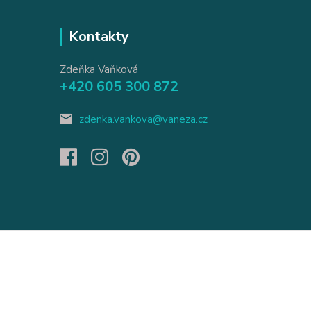
Kontakty
Zdeňka Vaňková
+420 605 300 872
zdenka.vankova@vaneza.cz