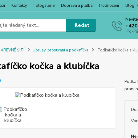
oží
Kontakty
Fotogalerie
Doprava a platba
Hodnocení
Blog
Nevíte
Hledat
+420
(Po-Pá
BAREVNÉ ŠITÍ
Ubrusy, prostírání a podkafíčka
Podkafíčko kočka a klu
afíčko kočka a klubíčka
Podkaf
praní 
Dos
Var
Nej