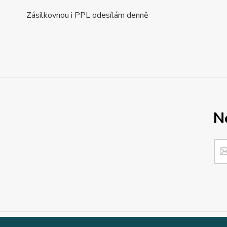
Zásilkovnou i PPL odesílám denně
N