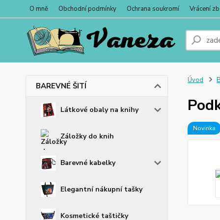
O mně
Obchodní podmínky
Ochrana soukromí
Vrácení zb
Úvod
BAREVNÉ ŠITÍ
Podk
Látkové obaly na knihy
Novinka
Záložky do knih
Barevné kabelky
Elegantní nákupní tašky
Kosmetické taštičky