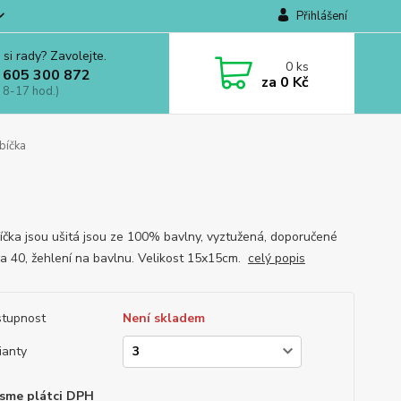
Přihlášení
 si rady? Zavolejte.
0
ks
 605 300 872
za
0 Kč
 8-17 hod.)
bíčka
íčka jsou ušitá jsou ze 100% bavlny, vyztužená, doporučené
na 40, žehlení na bavlnu. Velikost 15x15cm.
celý popis
tupnost
Není skladem
ianty
sme plátci DPH