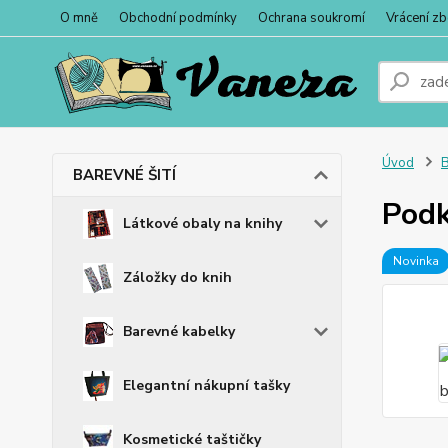
O mně
Obchodní podmínky
Ochrana soukromí
Vrácení zb
Úvod
BAREVNÉ ŠITÍ
Podk
Látkové obaly na knihy
Novinka
Záložky do knih
Barevné kabelky
Elegantní nákupní tašky
Kosmetické taštičky