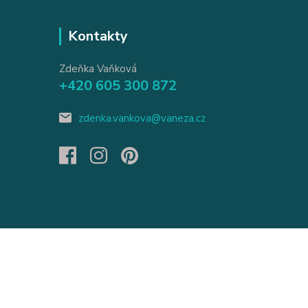
Kontakty
Zdeňka Vaňková
+420 605 300 872
zdenka.vankova@vaneza.cz