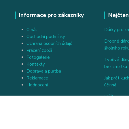
Informace pro zákazníky
Nejčten
O nás
Dárky pro kn
Obchodní podmínky
Drobné dárky
Ochrana osobních údajů
školního rok
Vrácení zboží
Fotogalerie
Tvořivé dílny
Kontakty
bez zmatku
Doprava a platba
Reklamace
Jak prát kuc
Hodnoceni
účinně
Háčkovaný a