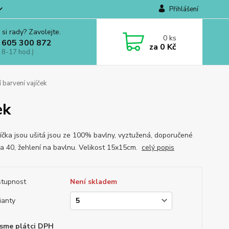
Přihlášení
 si rady? Zavolejte.
0
ks
 605 300 872
za
0 Kč
 8-17 hod.)
 barvení vajíček
ek
íčka jsou ušitá jsou ze 100% bavlny, vyztužená, doporučené
na 40, žehlení na bavlnu. Velikost 15x15cm.
celý popis
tupnost
Není skladem
ianty
sme plátci DPH