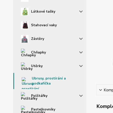
Látkové tašky
Stahovací vaky
Zástěry
Chňapky
Utěrky
Ubrusy, prostírání a
podkafíčka
Kompl
Polštářky
Komple
Pastelkovníky