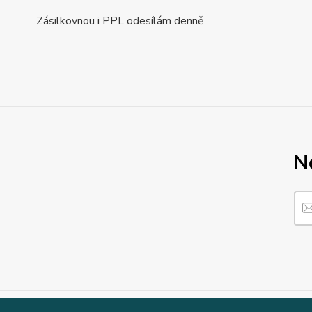
Zásilkovnou i PPL odesílám denně
N