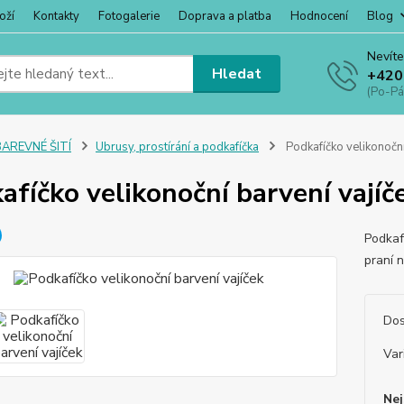
oží
Kontakty
Fotogalerie
Doprava a platba
Hodnocení
Blog
Nevíte
Hledat
+420
(Po-Pá
BAREVNÉ ŠITÍ
Ubrusy, prostírání a podkafíčka
Podkafíčko velikonoční
afíčko velikonoční barvení vajíč
Podkaf
praní 
Dos
Var
Nej