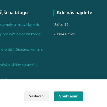
ější na blogu
Kde nás najdete
ihomoly a milovníky knih
Určice 11
 pro děti nejen na konec
79804 Určice
u
 pro děti: Snadno, rychle a
hyňské utěrky správně a
nděl
Souhlasím
Nastavení