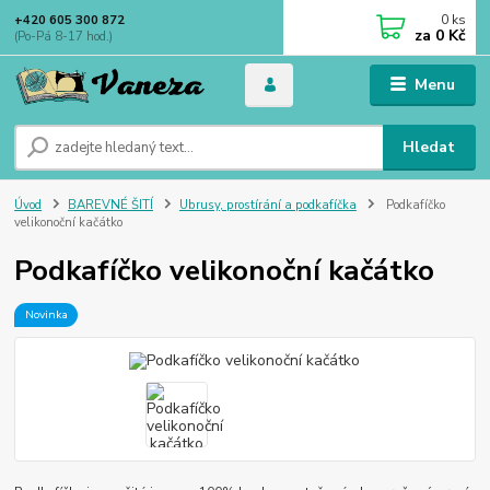
0
ks
+420 605 300 872
za
0 Kč
(Po-Pá 8-17 hod.)
Menu
Hledat
Úvod
BAREVNÉ ŠITÍ
Ubrusy, prostírání a podkafíčka
Podkafíčko
velikonoční kačátko
Podkafíčko velikonoční kačátko
Novinka