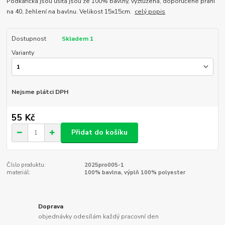
Podkafíčka jsou ušitá jsou ze 100% bavlny, vyztužená, doporučené praní
na 40, žehlení na bavlnu. Velikost 15x15cm.
celý popis
Dostupnost
Skladem 1
Varianty
Nejsme plátci DPH
55 Kč
Přidat do košíku
Číslo produktu:
2025pro005-1
materiál:
100% bavlna, výplň 100% polyester
Doprava
objednávky odesílám každý pracovní den