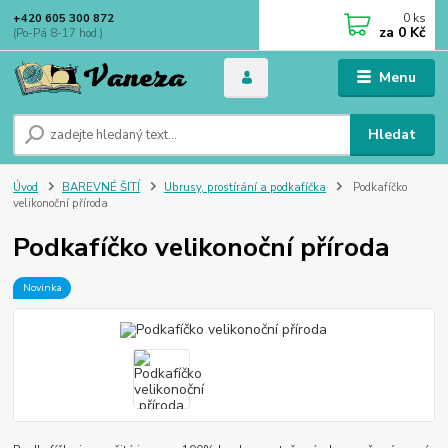
0
ks
+420 605 300 872
za
0 Kč
(Po-Pá 8-17 hod.)
Menu
Hledat
Úvod
BAREVNÉ ŠITÍ
Ubrusy, prostírání a podkafíčka
Podkafíčko
velikonoční příroda
Podkafíčko velikonoční příroda
Novinka