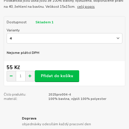
Podkafíčka jsou ušitá jsou ze 100% bavlny, vyztužená, doporučené praní
na 40, žehlení na bavlnu. Velikost 15x15cm.
celý popis
Dostupnost
Skladem 1
Varianty
Nejsme plátci DPH
55 Kč
Přidat do košíku
Číslo produktu:
2025pro004-4
materiál:
100% bavlna, výplň 100% polyester
Doprava
objednávky odesílám každý pracovní den