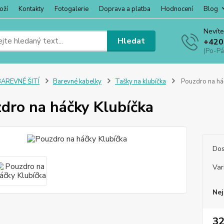
oží
Kontakty
Fotogalerie
Doprava a platba
Hodnocení
Blog
Nevíte
Hledat
+420
(Po-Pá
BAREVNÉ ŠITÍ
Barevné kabelky
Tašky na klubíčka
Pouzdro na há
dro na háčky Klubíčka
Dos
Var
Nej
32