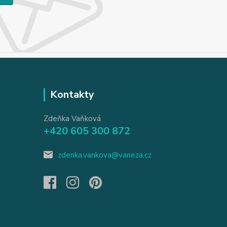
Kontakty
Zdeňka Vaňková
+420 605 300 872
zdenka.vankova@vaneza.cz