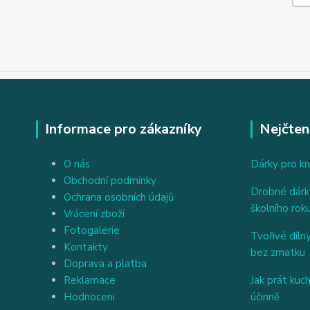
Informace pro zákazníky
Nejčten
O nás
Dárky pro kn
Obchodní podmínky
Drobné dárky
Ochrana osobních údajů
školního rok
Vrácení zboží
Fotogalerie
Tvořivé dílny
Kontakty
bez zmatku
Doprava a platba
Reklamace
Jak prát kuc
Hodnoceni
účinně