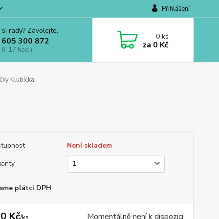
Přihlášení
 si rady? Zavolejte.
0
ks
 605 300 872
za
0 Kč
 8-17 hod.)
čky Klubíčka
tupnost
Není skladem
ianty
sme plátci DPH
0 Kč
Momentálně není k dispozici
/
ks