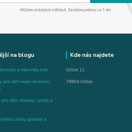
Můžete se kdykoli odhlásit. Zasíláme jednou za 7 dní.
ější na blogu
Kde nás najdete
ihomoly a milovníky knih
Určice 11
 pro děti nejen na konec
79804 Určice
u
 pro děti: Snadno, rychle a
hyňské utěrky správně a