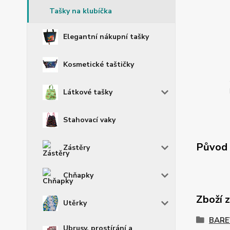
Tašky na klubíčka
Elegantní nákupní tašky
Kosmetické taštičky
Látkové tašky
Stahovací vaky
Původ 
Zástěry
Chňapky
Zboží 
Utěrky
BARE
Ubrusy, prostírání a