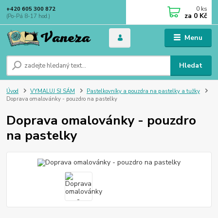
0
ks
+420 605 300 872
za
0 Kč
(Po-Pá 8-17 hod.)
Menu
Hledat
Úvod
VYMALUJ SI SÁM
Pastelkovníky a pouzdra na pastelky a tužky
Doprava omalovánky - pouzdro na pastelky
Doprava omalovánky - pouzdro
na pastelky