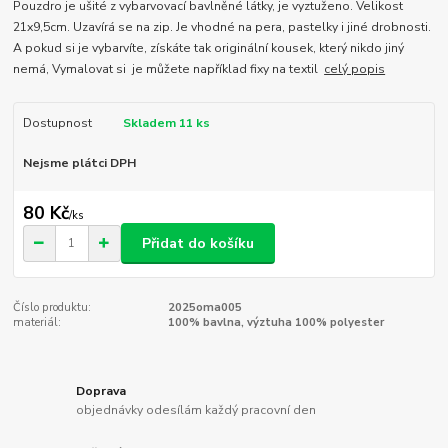
Pouzdro je ušité z vybarvovací bavlněné látky, je vyztuženo. Velikost
21x9,5cm. Uzavírá se na zip. Je vhodné na pera, pastelky i jiné drobnosti.
A pokud si je vybarvíte, získáte tak originální kousek, který nikdo jiný
nemá, Vymalovat si je můžete například fixy na textil
celý popis
Dostupnost
Skladem 11 ks
Nejsme plátci DPH
80 Kč
/
ks
Přidat do košíku
Číslo produktu:
2025oma005
materiál:
100% bavlna, výztuha 100% polyester
Doprava
objednávky odesílám každý pracovní den