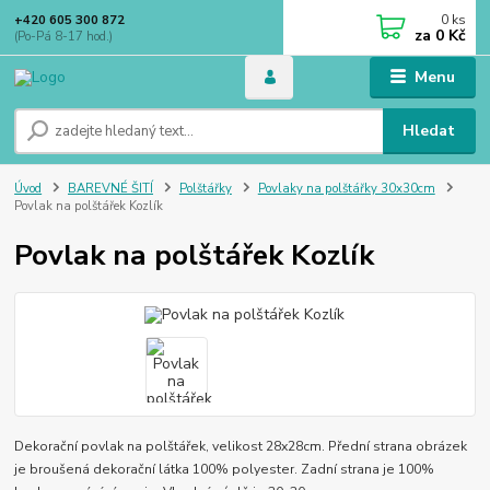
0
ks
+420 605 300 872
za
0 Kč
(Po-Pá 8-17 hod.)
Menu
Hledat
Úvod
BAREVNÉ ŠITÍ
Polštářky
Povlaky na polštářky 30x30cm
Povlak na polštářek Kozlík
Povlak na polštářek Kozlík
Dekorační povlak na polštářek, velikost 28x28cm. Přední strana obrázek
je broušená dekorační látka 100% polyester. Zadní strana je 100%