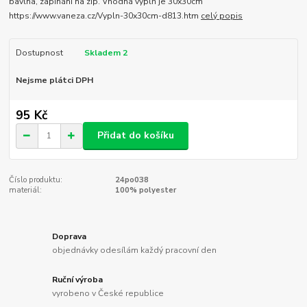
bavlna, zapínání na zip. Vhodná výplň je 30x30cm
https://www.vaneza.cz/Vypln-30x30cm-d813.htm
celý popis
Dostupnost
Skladem 2
Nejsme plátci DPH
95 Kč
Přidat do košíku
Číslo produktu:
24po038
materiál:
100% polyester
Doprava
objednávky odesílám každý pracovní den
Ruční výroba
vyrobeno v České republice