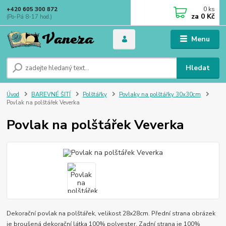
0
ks
+420 605 300 872
za
0 Kč
(Po-Pá 8-17 hod.)
Menu
Hledat
Úvod
BAREVNÉ ŠITÍ
Polštářky
Povlaky na polštářky 30x30cm
Povlak na polštářek Veverka
Povlak na polštářek Veverka
Dekorační povlak na polštářek, velikost 28x28cm. Přední strana obrázek
je broušená dekorační látka 100% polyester. Zadní strana je 100%