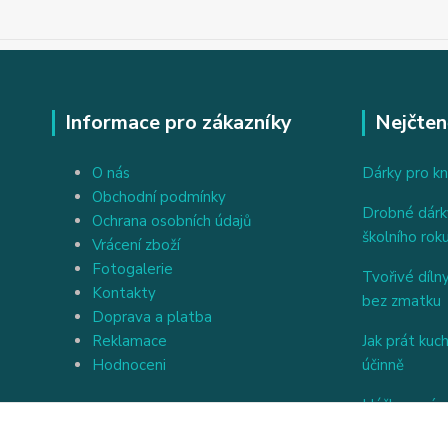
Informace pro zákazníky
Nejčten
O nás
Dárky pro kn
Obchodní podmínky
Drobné dárky
Ochrana osobních údajů
školního rok
Vrácení zboží
Fotogalerie
Tvořivé dílny
Kontakty
bez zmatku
Doprava a platba
Reklamace
Jak prát kuc
Hodnoceni
účinně
Háčkovaný a