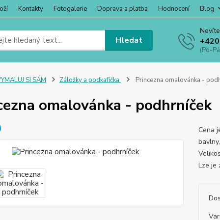
oží
Kontakty
Fotogalerie
Doprava a platba
Hodnocení
Blog
Nevíte
Hledat
+420
(Po-Pá
VYMALUJ SI SÁM
Záložky a podkafíčka
Princezna omalovánka - podh
cezna omalovánka - podhrníček
Cena j
bavlny
Veliko
Lze je
Dos
Var