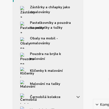
Zástěrky a chňapky jako
omalovánky
Pastelkovníky a pouzdra
na pastelky a tužky
Obaly na mobil -
omalovánky
Pouzdra na brýle k
malování
Klíčenky k malování
Malování na tašky
Černobílá kolekce
Kompl