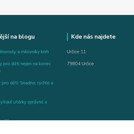
ější na blogu
Kde nás najdete
ihomoly a milovníky knih
Určice 11
 pro děti nejen na konec
79804 Určice
u
 pro děti: Snadno, rychle a
hyňské utěrky správně a
nděl