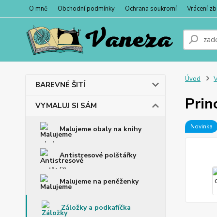
O mně
Obchodní podmínky
Ochrana soukromí
Vrácení zb
Úvod
BAREVNÉ ŠITÍ
Prin
VYMALUJ SI SÁM
Novinka
Malujeme obaly na knihy
Antistresové polštářky
Malujeme na peněženky
Záložky a podkafíčka