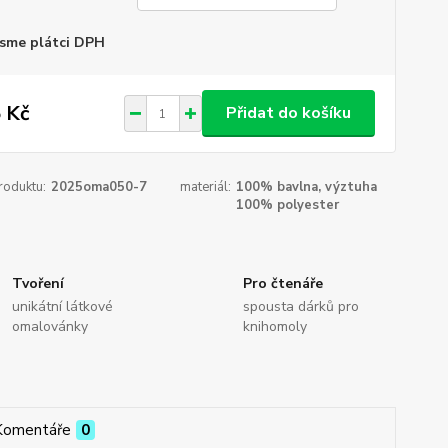
sme plátci DPH
 Kč
Přidat do košíku
roduktu:
2025oma050-7
materiál:
100% bavlna, výztuha
100% polyester
Tvoření
Pro čtenáře
unikátní látkové
spousta dárků pro
omalovánky
knihomoly
Komentáře
0