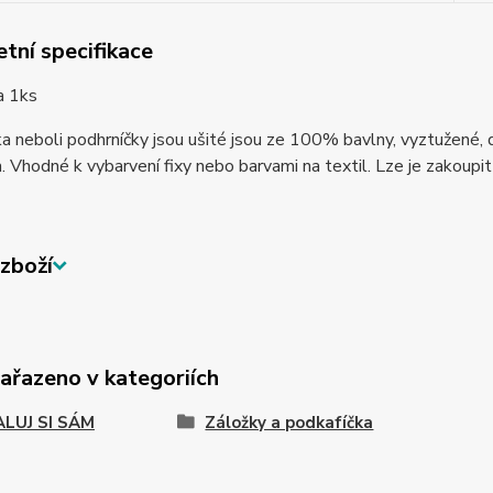
tní specifikace
za 1ks
a neboli podhrníčky jsou ušité jsou ze 100% bavlny, vyztužené, d
Vhodné k vybarvení fixy nebo barvami na textil. Lze je zakoupi
zboží
zařazeno v kategoriích
LUJ SI SÁM
Záložky a podkafíčka