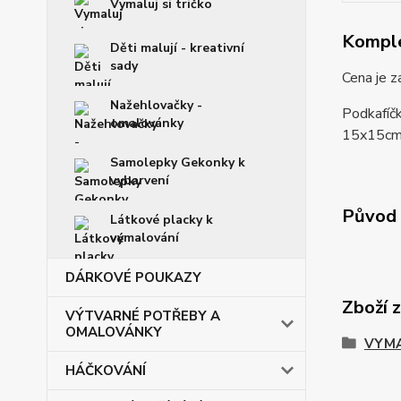
Vymaluj si tričko
Komple
Děti malují - kreativní
sady
Cena je 
Nažehlovačky -
Podkafíčk
omalovánky
15x15cm. 
Samolepky Gekonky k
vybarvení
Původ 
Látkové placky k
vymalování
DÁRKOVÉ POUKAZY
Zboží 
VÝTVARNÉ POTŘEBY A
OMALOVÁNKY
VYMA
HÁČKOVÁNÍ