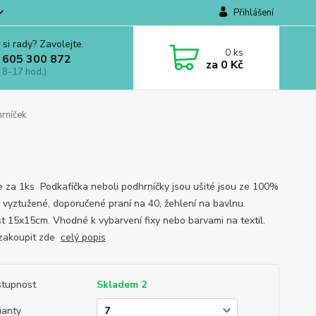
Přihlášení
 si rady? Zavolejte.
0
ks
 605 300 872
za
0 Kč
 8-17 hod.)
rníček
e za 1ks Podkafíčka neboli podhrníčky jsou ušité jsou ze 100%
, vyztužené, doporučené praní na 40, žehlení na bavlnu.
st 15x15cm. Vhodné k vybarvení fixy nebo barvami na textil.
 zakoupit zde
celý popis
tupnost
Skladem 2
ianty