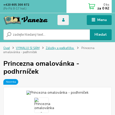
0
ks
+420 605 300 872
za
0 Kč
(Po-Pá 8-17 hod.)
Menu
Hledat
Úvod
VYMALUJ SI SÁM
Záložky a podkafíčka
Princezna
omalovánka - podhrníček
Princezna omalovánka -
podhrníček
Novinka