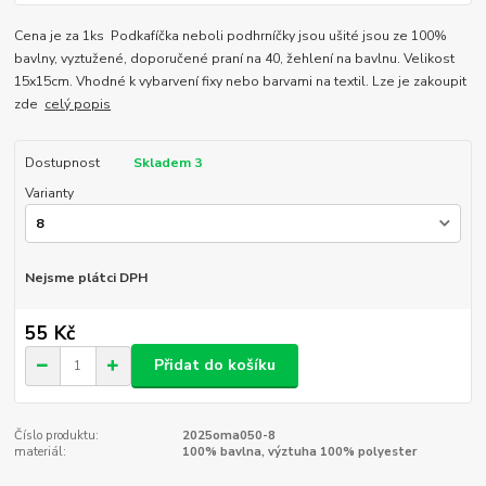
Cena je za 1ks Podkafíčka neboli podhrníčky jsou ušité jsou ze 100%
bavlny, vyztužené, doporučené praní na 40, žehlení na bavlnu. Velikost
15x15cm. Vhodné k vybarvení fixy nebo barvami na textil. Lze je zakoupit
zde
celý popis
Dostupnost
Skladem 3
Varianty
Nejsme plátci DPH
55 Kč
Přidat do košíku
Číslo produktu:
2025oma050-8
materiál:
100% bavlna, výztuha 100% polyester