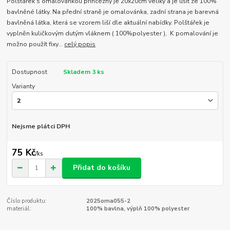
Polštářek s omalovánkou princezny je 20x20cm veliký a je ušit ze 100%
bavlněné látky. Na přední straně je omalovánka, zadní strana je barevná
bavlněná látka, která se vzorem liší dle aktuální nabídky. Polštářek je
vyplněn kuličkovým dutým vláknem ( 100%polyester ), K pomalování je
možno použít fixy...
celý popis
Dostupnost
Skladem 3 ks
Varianty
Nejsme plátci DPH
75 Kč
/
ks
Přidat do košíku
Číslo produktu:
2025oma055-2
materiál:
100% bavlna, výplň 100% polyester