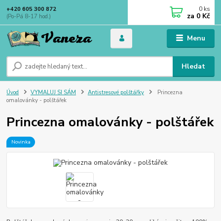
0
ks
+420 605 300 872
za
0 Kč
(Po-Pá 8-17 hod.)
Menu
Hledat
Úvod
VYMALUJ SI SÁM
Antistresové polštářky
Princezna
omalovánky - polštářek
Princezna omalovánky - polštářek
Novinka