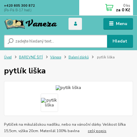
0
ks
+420 605 300 872
za
0 Kč
(Po-Pá 8-17 hod.)
Menu
Hledat
Úvod
BAREVNÉ ŠITÍ
Vánoce
Balení dárků
pytlík liška
pytlík liška
Pytlíček na mikulášskou nadílku, nebo na vánoční dárky. Velikost šířka
15,5cm, výška 20cm. Materilál 100% bavlna
celý popis