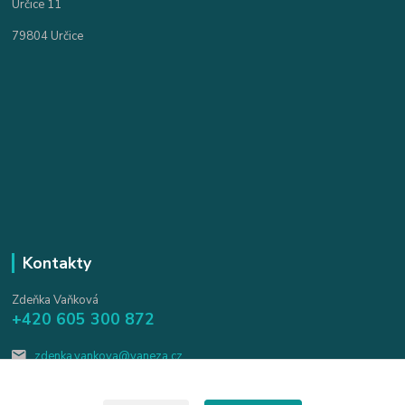
Určice 11
79804 Určice
Kontakty
Zdeňka Vaňková
+420 605 300 872
zdenka.vankova@vaneza.cz