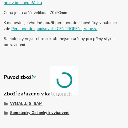
hrnky bez nepořádku
Cena je za aršík velikosti 70x90mm
K malování je vhodné použít permanentní lihové fixy, v nabídce
zde
Permanentní popisovače CENTROPEN | Vaneza
Samolepky nejsou toxické, ale nejsou určeny pro přímý styk s
potravinami.
Původ zboží
Zboží zařazeno v kategoriích
VYMALUJ SI SÁM
Samolepky Gekonky k vybarvení