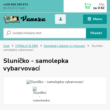
0
ks
+420 605 300 872
za
0 Kč
(Po-Pá 8-17 hod.)
Menu
Hledat
Úvod
VYMALUJ SI SÁM
Samolepky Gekonky k vybarvení
Sluníčko -
samolepka vybarvovací
Sluníčko - samolepka
vybarvovací