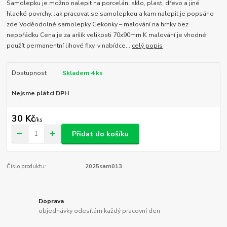
Samolepku je možno nalepit na porcelán, sklo, plast, dřevo a jiné
hladké povrchy. Jak pracovat se samolepkou a kam nalepit je popsáno
zde Voděodolné samolepky Gekonky – malování na hrnky bez
nepořádku Cena je za aršík velikosti 70x90mm K malování je vhodné
použít permanentní lihové fixy, v nabídce...
celý popis
Dostupnost
Skladem 4 ks
Nejsme plátci DPH
30 Kč
/
ks
Přidat do košíku
Číslo produktu:
2025sam013
Doprava
objednávky odesílám každý pracovní den