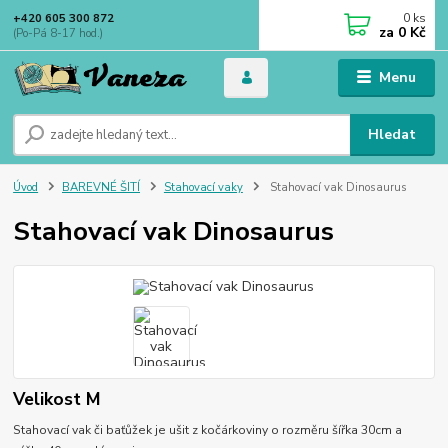
0
ks
+420 605 300 872
za
0 Kč
(Po-Pá 8-17 hod.)
Menu
Hledat
Úvod
BAREVNÉ ŠITÍ
Stahovací vaky
Stahovací vak Dinosaurus
Stahovací vak Dinosaurus
Velikost M
Stahovací vak či baťůžek je ušit z kočárkoviny o rozměru šířka 30cm a