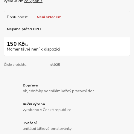
výška 40cm
celý popis
Dostupnost
Není skladem
Nejsme plátci DPH
150 Kč
/
ks
Momentálně není k dispozici
Číslo produktu:
st025
Doprava
objednávky odesílám každý pracovní den
Ruční výroba
vyrobeno v České republice
Tvoření
unikátní látkové omalovánky