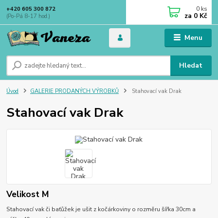
0
ks
+420 605 300 872
za
0 Kč
(Po-Pá 8-17 hod.)
Menu
Hledat
Úvod
GALERIE PRODANÝCH VÝROBKŮ
Stahovací vak Drak
Stahovací vak Drak
Velikost M
Stahovací vak či baťůžek je ušit z kočárkoviny o rozměru šířka 30cm a