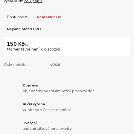
výška 40cm
celý popis
Dostupnost
Není skladem
Nejsme plátci DPH
150 Kč
/
ks
Momentálně není k dispozici
Číslo produktu:
st010
Doprava
objednávky odesílám každý pracovní den
Ruční výroba
vyrobeno v České republice
Tvoření
unikátní látkové omalovánky