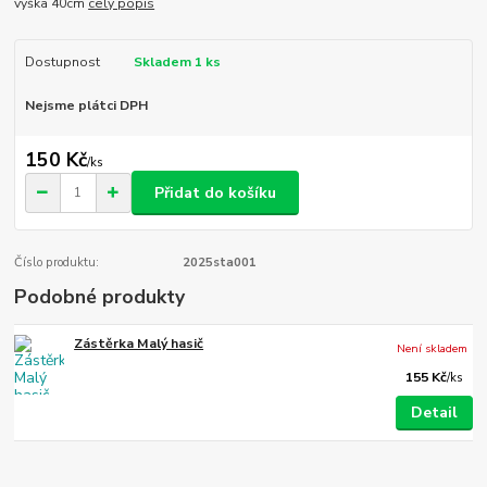
výška 40cm
celý popis
Dostupnost
Skladem 1 ks
Nejsme plátci DPH
150 Kč
/
ks
Přidat do košíku
Číslo produktu:
2025sta001
Podobné produkty
Zástěrka Malý hasič
Není skladem
155 Kč
/
ks
Detail