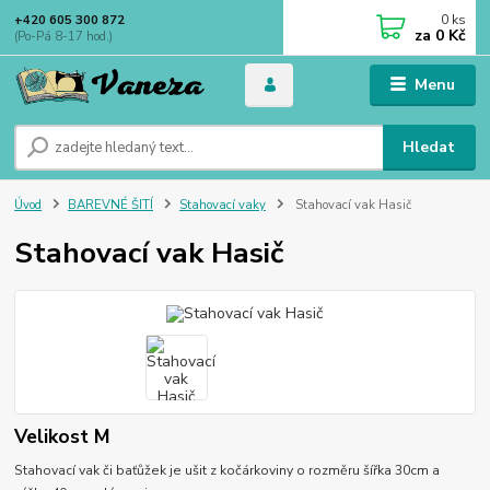
0
ks
+420 605 300 872
za
0 Kč
(Po-Pá 8-17 hod.)
Menu
Hledat
Úvod
BAREVNÉ ŠITÍ
Stahovací vaky
Stahovací vak Hasič
Stahovací vak Hasič
Velikost M
Stahovací vak či baťůžek je ušit z kočárkoviny o rozměru šířka 30cm a