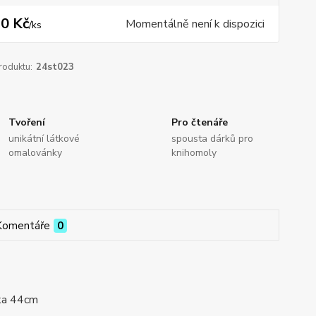
0 Kč
Momentálně není k dispozici
/
ks
roduktu:
24st023
Tvoření
Pro čtenáře
unikátní látkové
spousta dárků pro
omalovánky
knihomoly
Komentáře
0
ška 44cm