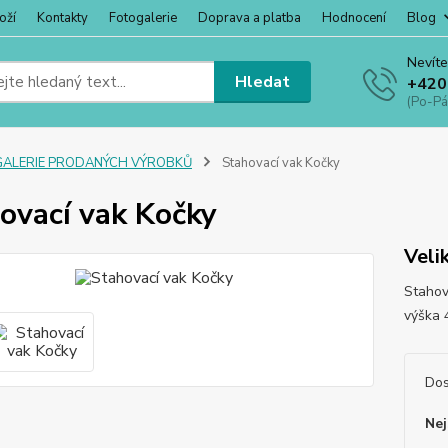
oží
Kontakty
Fotogalerie
Doprava a platba
Hodnocení
Blog
Nevíte
Hledat
+420
(Po-Pá
GALERIE PRODANÝCH VÝROBKŮ
Stahovací vak Kočky
ovací vak Kočky
Veli
Stahov
výška
Dos
Nej