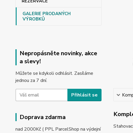
REZERVACE
GALERIE PRODANÝCH
VÝROBKŮ
Nepropásněte novinky, akce
a slevy!
Můžete se kdykoli odhlásit. Zasíláme
jednou za 7 dní.
Přihlásit se
Kompl
Komple
Doprava zdarma
Stahovací
nad 2000Kč ( PPL ParcelShop na výdejní