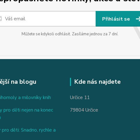
Přihlásit se
Můžete se kdykoli odhlásit. Zasíláme jednou za 7 dní.
ější na blogu
Kde nás najdete
ihomoly a milovníky knih
Určice 11
 pro děti nejen na konec
79804 Určice
u
 pro děti: Snadno, rychle a