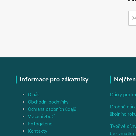
Informace pro zákazníky
Nejčten
O nás
Dárky pro kn
Obchodní podmínky
Drobné dárky
Ochrana osobních údajů
školního rok
Vrácení zboží
Fotogalerie
Tvořivé dílny
Kontakty
bez zmatku