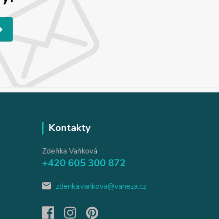
Kontakty
Zdeňka Vaňková
+420 605 300 872
zdenka.vankova@vaneza.cz