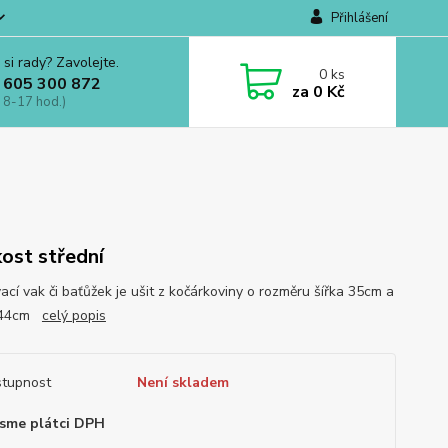
Přihlášení
 si rady? Zavolejte.
0
ks
 605 300 872
za
0 Kč
 8-17 hod.)
kost střední
ací vak či baťůžek je ušit z kočárkoviny o rozměru šířka 35cm a
 44cm
celý popis
tupnost
Není skladem
sme plátci DPH