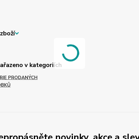
zboží
zařazeno v kategoriích
RIE PRODANÝCH
OBKŮ
epropásněte novinky, akce a slev