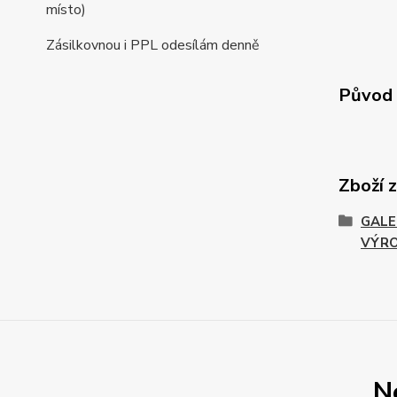
místo)
Zásilkovnou i PPL odesílám denně
Původ 
Zboží 
GALE
VÝR
N