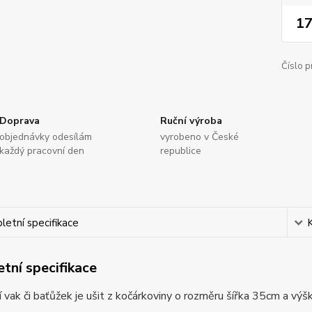
17
Číslo p
Doprava
Ruční výroba
objednávky odesílám
vyrobeno v České
každý pracovní den
republice
etní specifikace
tní specifikace
 vak či baťůžek je ušit z kočárkoviny o rozměru šířka 35cm a vý