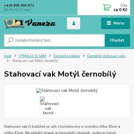
0
ks
+420 605 300 872
za
0 Kč
(Po-Pá 8-17 hod.)
Menu
Hledat
Úvod
VYMALUJ SI SÁM
Černobílá kolekce
Černobílé stahovací vaky
Stahovací vak Motýl černobílý
Stahovací vak Motýl černobílý
Stahovací vak či baťůžek je ušit z kočárkoviny o rozměru šířka 35cm a
výška 42cm. Na přední straně je černobílý obrázek, zadní je černá.