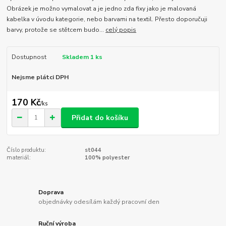
Obrázek je možno vymalovat a je jedno zda fixy jako je malovaná
kabelka v úvodu kategorie, nebo barvami na textil. Přesto doporučuji
barvy, protože se stětcem budo...
celý popis
Dostupnost
Skladem 1 ks
Nejsme plátci DPH
170 Kč
/
ks
Přidat do košíku
Číslo produktu:
st044
materiál:
100% polyester
Doprava
objednávky odesílám každý pracovní den
Ruční výroba