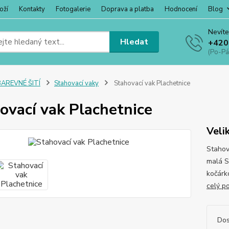
oží
Kontakty
Fotogalerie
Doprava a platba
Hodnocení
Blog
Nevíte
Hledat
+420
(Po-Pá
BAREVNÉ ŠITÍ
Stahovací vaky
Stahovací vak Plachetnice
ovací vak Plachetnice
Veli
Stahova
malá S
kočárk
celý p
Dos