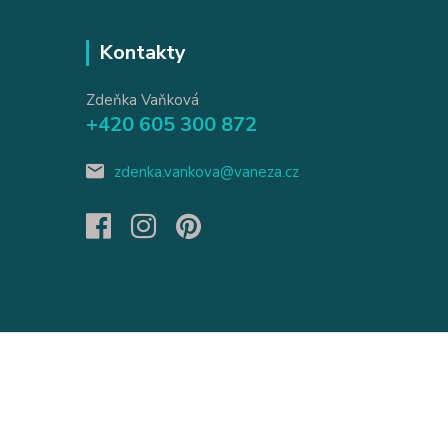
Kontakty
Zdeňka Vaňková
+420 605 300 872
zdenka.vankova@vaneza.cz