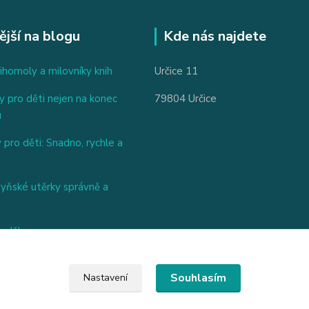
ější na blogu
Kde nás najdete
ihomoly a milovníky knih
Určice 11
 pro děti nejen na konec
79804 Určice
u
 pro děti: Snadno, rychle a
hyňské utěrky správně a
nděl
Souhlasím
Nastavení