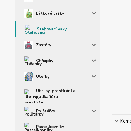
Látkové tašky
Stahovací vaky
Zástěry
Chňapky
Utěrky
Ubrusy, prostírání a
podkafíčka
Polštářky
Kompl
Pastelkovníky