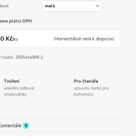
ikost
sme plátci DPH
0 Kč
Momentálně není k dispozici
/
ks
roduktu:
2025sta008-1
Tvoření
Pro čtenáře
unikátní látkové
spousta dárků pro
omalovánky
knihomoly
Komentáře
0