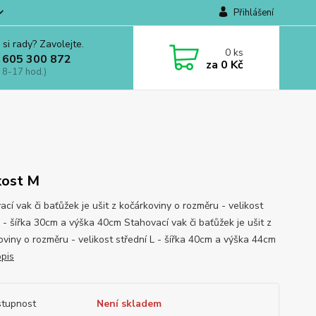
Přihlášení
 si rady? Zavolejte.
0
ks
 605 300 872
za
0 Kč
 8-17 hod.)
kost M
cí vak či baťůžek je ušit z kočárkoviny o rozměru - velikost
 - šířka 30cm a výška 40cm Stahovací vak či baťůžek je ušit z
oviny o rozměru - velikost střední L - šířka 40cm a výška 44cm
opis
tupnost
Není skladem