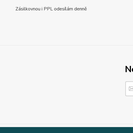
Zásilkovnou i PPL odesílám denně
N