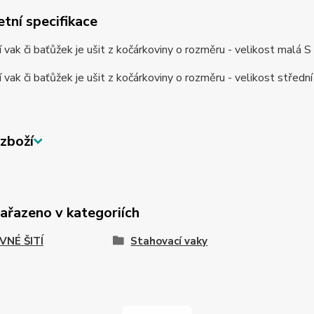
tní specifikace
 vak či baťůžek je ušit z kočárkoviny o rozměru - velikost malá 
 vak či baťůžek je ušit z kočárkoviny o rozměru - velikost střed
zboží
zařazeno v kategoriích
VNÉ ŠITÍ
Stahovací vaky