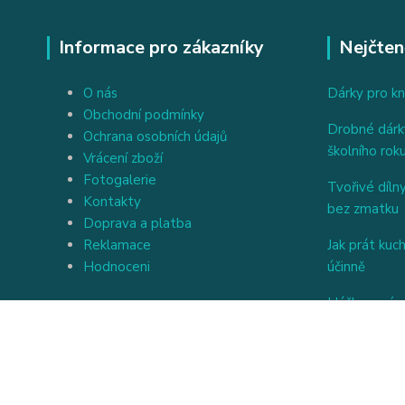
Informace pro zákazníky
Nejčten
O nás
Dárky pro kn
Obchodní podmínky
Drobné dárky
Ochrana osobních údajů
školního rok
Vrácení zboží
Fotogalerie
Tvořivé dílny
Kontakty
bez zmatku
Doprava a platba
Reklamace
Jak prát kuc
Hodnoceni
účinně
Háčkovaný a