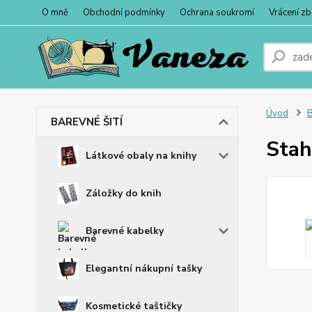
O mně
Obchodní podmínky
Ochrana soukromí
Vrácení zb
Úvod
BAREVNÉ ŠITÍ
Stah
Látkové obaly na knihy
Záložky do knih
Barevné kabelky
Elegantní nákupní tašky
Kosmetické taštičky