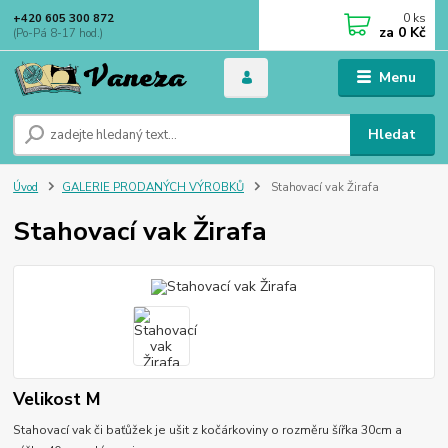
0
ks
+420 605 300 872
za
0 Kč
(Po-Pá 8-17 hod.)
Menu
Hledat
Úvod
GALERIE PRODANÝCH VÝROBKŮ
Stahovací vak Žirafa
Stahovací vak Žirafa
Velikost M
Stahovací vak či baťůžek je ušit z kočárkoviny o rozměru šířka 30cm a