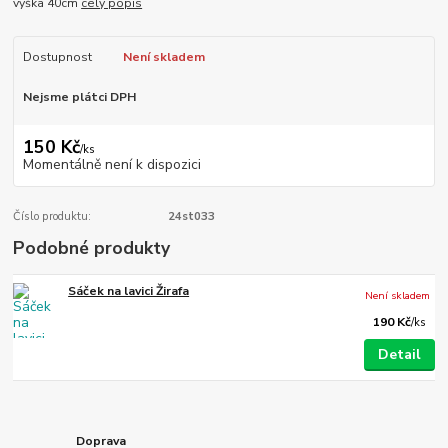
výška 40cm
celý popis
Dostupnost
Není skladem
Nejsme plátci DPH
150 Kč
/
ks
Momentálně není k dispozici
Číslo produktu:
24st033
Podobné produkty
Sáček na lavici Žirafa
Není skladem
190 Kč
/
ks
Detail
Doprava