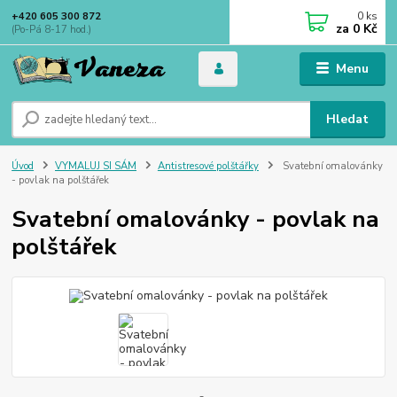
0
ks
+420 605 300 872
za
0 Kč
(Po-Pá 8-17 hod.)
Menu
Hledat
Úvod
VYMALUJ SI SÁM
Antistresové polštářky
Svatební omalovánky
- povlak na polštářek
Svatební omalovánky - povlak na
polštářek