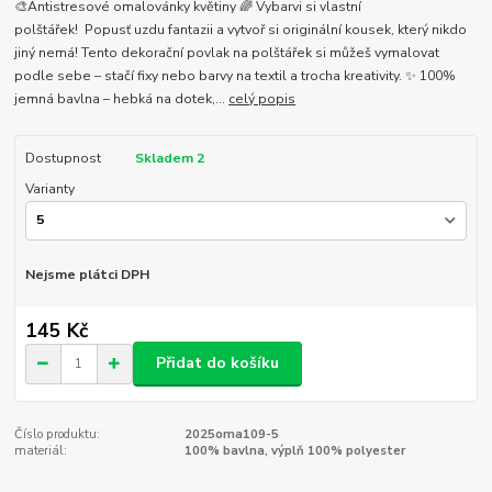
🎨Antistresové omalovánky květiny 🌈 Vybarvi si vlastní
polštářek! Popusť uzdu fantazii a vytvoř si originální kousek, který nikdo
jiný nemá! Tento dekorační povlak na polštářek si můžeš vymalovat
podle sebe – stačí fixy nebo barvy na textil a trocha kreativity. ✨ 100%
jemná bavlna – hebká na dotek,...
celý popis
Dostupnost
Skladem 2
Varianty
Nejsme plátci DPH
145 Kč
Přidat do košíku
Číslo produktu:
2025oma109-5
materiál:
100% bavlna, výplň 100% polyester