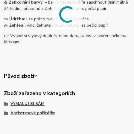
♨️ Zafixování barvy
– barvy nechat dobře zaschnout (minimálně
24 hodin), případně zažehlit žehličkou přes pečící papír
🧼
Údržba:
Lze prát v ruce či šetrně v pračce
🧺
Žehlení:
Ano, žehlete naruby nebo přes pečící papír
👉 Vytvoř si stylový doplněk nebo daruj radost z tvoření někomu
blízkému!
Původ zboží
Zboží zařazeno v kategoriích
VYMALUJ SI SÁM
Antistresové polštářky