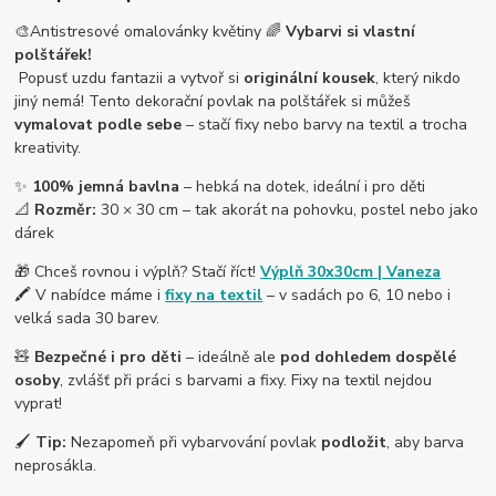
🎨Antistresové omalovánky květiny 🌈
Vybarvi si vlastní
polštářek!
Popusť uzdu fantazii a vytvoř si
originální kousek
, který nikdo
jiný nemá! Tento dekorační povlak na polštářek si můžeš
vymalovat podle sebe
– stačí fixy nebo barvy na textil a trocha
kreativity.
✨
100% jemná bavlna
– hebká na dotek, ideální i pro děti
📐
Rozměr:
30 × 30 cm – tak akorát na pohovku, postel nebo jako
dárek
🎁 Chceš rovnou i výplň? Stačí říct!
Výplň 30x30cm | Vaneza
🖍️ V nabídce máme i
fixy na textil
– v sadách po 6, 10 nebo i
velká sada 30 barev.
🧸
Bezpečné i pro děti
– ideálně ale
pod dohledem dospělé
osoby
, zvlášť při práci s barvami a fixy. Fixy na textil nejdou
vyprat!
🖌️
Tip:
Nezapomeň při vybarvování povlak
podložit
, aby barva
neprosákla.