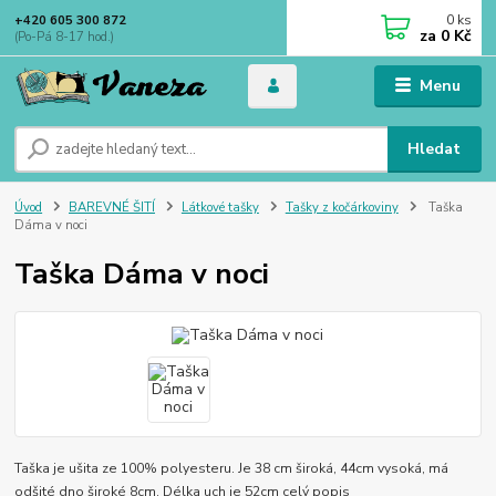
0
ks
+420 605 300 872
za
0 Kč
(Po-Pá 8-17 hod.)
Menu
Hledat
Úvod
BAREVNÉ ŠITÍ
Látkové tašky
Tašky z kočárkoviny
Taška
Dáma v noci
Taška Dáma v noci
Taška je ušita ze 100% polyesteru. Je 38 cm široká, 44cm vysoká, má
odšité dno široké 8cm. Délka uch je 52cm
celý popis