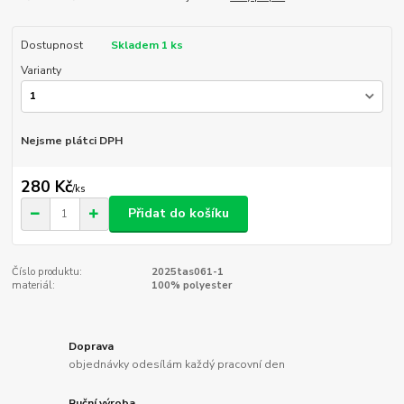
Dostupnost
Skladem 1 ks
Varianty
Nejsme plátci DPH
280 Kč
/
ks
Přidat do košíku
Číslo produktu:
2025tas061-1
materiál:
100% polyester
Doprava
objednávky odesílám každý pracovní den
Ruční výroba