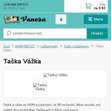
0
ks
+420 605 300 872
za
0 Kč
(Po-Pá 8-17 hod.)
Menu
Hledat
Úvod
BAREVNÉ ŠITÍ
Látkové tašky
Tašky z kočárkoviny
Taška
Vážka
Taška Vážka
Taška je ušita ze 100% polyesteru. Je 38 cm široká, 44cm vysoká, má
odšité dno široké 8cm. Délka uch je 52cm
celý popis