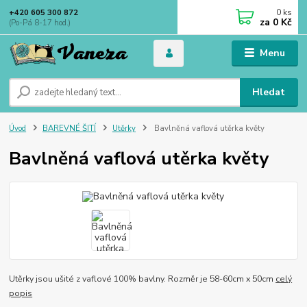
0
ks
+420 605 300 872
za
0 Kč
(Po-Pá 8-17 hod.)
Menu
Hledat
Úvod
BAREVNÉ ŠITÍ
Utěrky
Bavlněná vaflová utěrka květy
Bavlněná vaflová utěrka květy
Utěrky jsou ušité z vaflové 100% bavlny. Rozměr je 58-60cm x 50cm
celý
popis