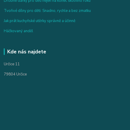
Drobné dárky pro děti nejen na konec školního roku
Tvořivé dílny pro děti: Snadno, rychle a bez zmatku
Jak prát kuchyňské utěrky správně a účinně
Háčkovaný anděl
Kde nás najdete
Určice 11
79804 Určice