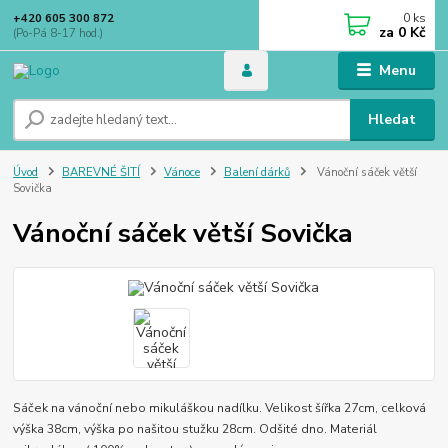
0
ks
+420 605 300 872
za
0 Kč
(Po-Pá 8-17 hod.)
Menu
Hledat
Úvod
BAREVNÉ ŠITÍ
Vánoce
Balení dárků
Vánoční sáček větší
Sovička
Vánoční sáček větší Sovička
Sáček na vánoční nebo mikuláškou nadílku. Velikost šířka 27cm, celková
výška 38cm, výška po našitou stužku 28cm. Odšité dno. Materiál