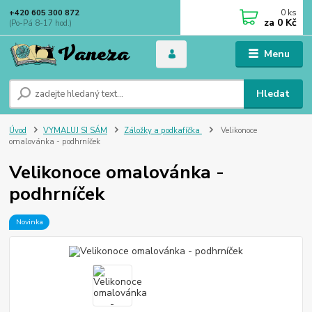
0
ks
+420 605 300 872
za
0 Kč
(Po-Pá 8-17 hod.)
Menu
Hledat
Úvod
VYMALUJ SI SÁM
Záložky a podkafíčka
Velikonoce
omalovánka - podhrníček
Velikonoce omalovánka -
podhrníček
Novinka