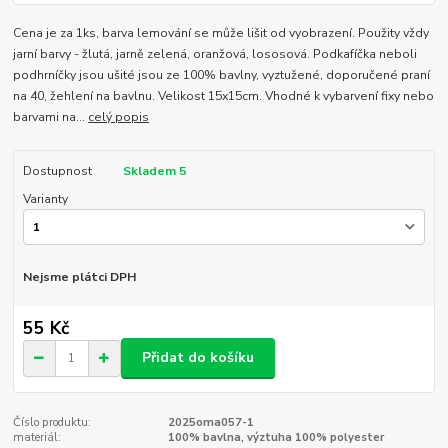
Cena je za 1ks, barva lemování se může lišit od vyobrazení. Použity vždy
jarní barvy - žlutá, jarně zelená, oranžová, lososová. Podkafíčka neboli
podhrníčky jsou ušité jsou ze 100% bavlny, vyztužené, doporučené praní
na 40, žehlení na bavlnu. Velikost 15x15cm. Vhodné k vybarvení fixy nebo
barvami na...
celý popis
Dostupnost
Skladem 5
Varianty
Nejsme plátci DPH
55 Kč
Přidat do košíku
Číslo produktu:
2025oma057-1
materiál:
100% bavlna, výztuha 100% polyester