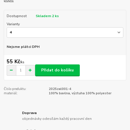
popis
Dostupnost
Skladem 2 ks
Varianty
Nejsme plátci DPH
55 Kč
/
ks
Přidat do košíku
Číslo produktu:
2025zal001-4
materiál:
100% bavlna, výztuha 100% polyester
Doprava
objednávky odesílám každý pracovní den