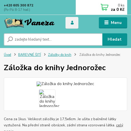
0
ks
+420 605 300 872
za
0 Kč
(Po-Pá 8-17 hod.)
Menu
Hledat
Úvod
BAREVNÉ ŠITÍ
Záložky do knih
Záložka do knihy Jednorožec
Záložka do knihy Jednorožec
Cena za 1kus. Velikost záložky je 17,5x6cm. Je ušita z balněné látky
vyztužená. Na přední straně obrázek, zádní strana vzorovaná látka.
celý